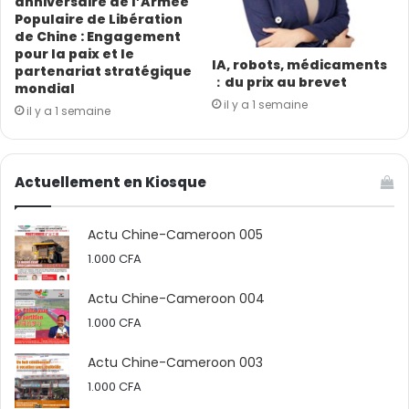
anniversaire de l’Armée
Populaire de Libération
de Chine : Engagement
pour la paix et le
IA, robots, médicaments
partenariat stratégique
：du prix au brevet
mondial
il y a 1 semaine
il y a 1 semaine
Actuellement en Kiosque
Actu Chine-Cameroon 005
1.000
CFA
Actu Chine-Cameroon 004
1.000
CFA
Actu Chine-Cameroon 003
1.000
CFA