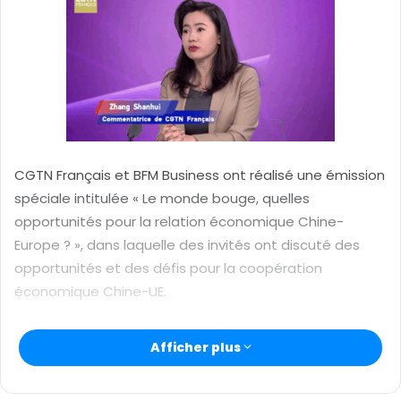
r
u
n
c
o
u
r
r
CGTN Français et BFM Business ont réalisé une émission
i
spéciale intitulée « Le monde bouge, quelles
e
opportunités pour la relation économique Chine-
l
Europe ? », dans laquelle des invités ont discuté des
opportunités et des défis pour la coopération
économique Chine-UE.
Selon Zhang Shanhui, commentatrice de CGTN
Afficher plus
Français, il faut avoir confiance dans les commerces
extérieurs.