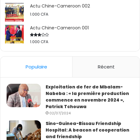
Actu Chine-Cameroon 002
1.000
CFA
Actu Chine-Cameroon 001
1.000
CFA
Rated
2.50
out
of 5
Populaire
Récent
Exploitation de fer de Mbalam-
Nabeba : « la première production
commence en novembre 2024 »,
Patrick Tchouwa
02/07/2024
Sino-Guinea-Bissau Friendship
Hospital: A beacon of cooperation
and friendship