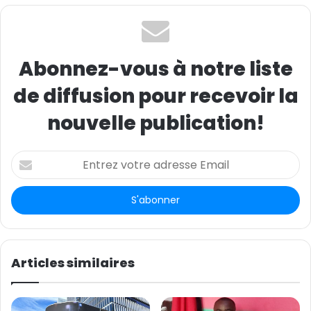
(Source / image : CGTN Français)
Abonnez-vous à notre liste
de diffusion pour recevoir la
nouvelle publication!
E
n
t
r
e
z
v
o
Articles similaires
t
r
e