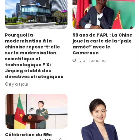
a
d
r
e
s
Pourquoi la
99 ans de l’APL : La Chine
s
modernisation à la
joue la carte de la “paix
e
chinoise repose-t-elle
armée” avec le
E
sur la modernisation
Cameroun
m
scientifique et
il y a 1 semaine
a
technologique ? Xi
i
Jinping établit des
l
directives stratégiques
il y a 1 jour
Célébration du 99e