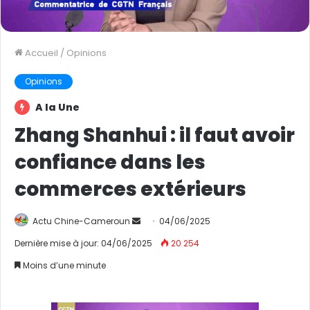
Accueil
/
Opinions
Opinions
A la Une
Zhang Shanhui : il faut avoir
confiance dans les
commerces extérieurs
Actu Chine-Cameroun
E
04/06/2025
n
Dernière mise à jour: 04/06/2025
20 254
v
Moins d’une minute
o
y
e