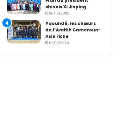
Plan du président
chinois Xi Jinping
20/10/2023
Yaoundé, les chœurs
de l’Amitié Cameroun-
Asie riche
03/12/2023