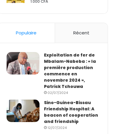
1.000
CFA
Rated
2.50
out
of 5
Populaire
Récent
Exploitation de fer de
Mbalam-Nabeba : « la
première production
commence en
novembre 2024 »,
Patrick Tchouwa
02/07/2024
Sino-Guinea-Bissau
Friendship Hospital: A
beacon of cooperation
and friendship
12/07/2024