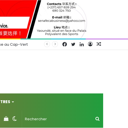
Facebook
Twitter
Linkedin
Connexion
Article
se au Cap-Vert
Aléatoire
TRES
Voir
Switch
Rechercher