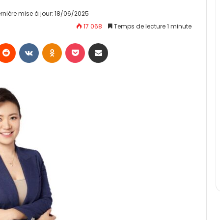
rnière mise à jour: 18/06/2025
17 068
Temps de lecture 1 minute
Reddit
VKontakte
Odnoklassniki
Pocket
Partager par email