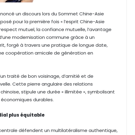
 prononcé un discours lors du Sommet Chine-Asie
posé pour la première fois « l’esprit Chine-Asie
e respect mutuel, la confiance mutuelle, l’avantage
on d’une modernisation commune grâce à un
t, forgé à travers une pratique de longue date,
une coopération amicale de génération en
un traité de bon voisinage, d’amitié et de
lle. Cette pierre angulaire des relations
hinoise, stipule une durée « illimitée », symbolisant
s économiques durables.
ial plus é
quitable
ie centrale défendent un multilatéralisme authentique,