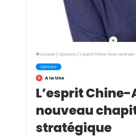
Accueil
/
Opinions
/
L’esprit Chine-Asie centrale
Opinions
A la Une
L’esprit Chine-A
nouveau chapit
stratégique