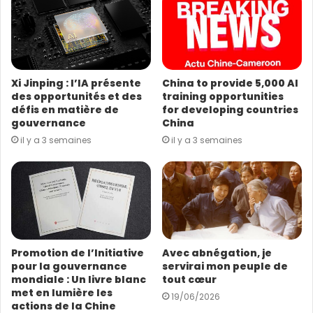
a
d
r
Le confucianisme propose des solutions aux défis
e
mondiaux, d’autant plus qu’il ne s’oppose pas aux
s
civilisations occidentales. Au contraire, il existe des
Xi Jinping : l’IA présente
China to provide 5,000 AI
s
des opportunités et des
training opportunities
valeurs partagées qui permettent une résonance.
e
défis en matière de
for developing countries
E
gouvernance
China
m
il y a 3 semaines
il y a 3 semaines
a
i
l
Promotion de l’Initiative
Avec abnégation, je
pour la gouvernance
servirai mon peuple de
C’est ce qu’a rappelé Gao Jinping, directrice de
mondiale : Un livre blanc
tout cœur
l’Institut international de la culture chinoise à
met en lumière les
19/06/2026
actions de la Chine
l’Université des langues étrangères de Beijing. Pour elle,