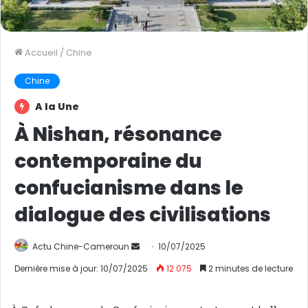
Accueil
/
Chine
Chine
A la Une
À Nishan, résonance
contemporaine du
confucianisme dans le
dialogue des civilisations
Actu Chine-Cameroun
E
10/07/2025
n
Dernière mise à jour: 10/07/2025
12 075
2 minutes de lecture
v
o