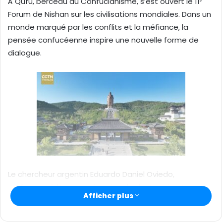
À Qufu, berceau du Confucianisme, s’est ouvert le 11ᵉ
y
Forum de Nishan sur les civilisations mondiales. Dans un
e
monde marqué par les conflits et la méfiance, la
r
pensée confucéenne inspire une nouvelle forme de
u
n
dialogue.
c
o
u
r
r
i
e
l
Le chercheur argentin Eduardo Daniel Oviedo,
professeur à l’Université nationale de Rosario et
Afficher plus
chercheur principal au CONICET, voit dans le
confucianisme une réponse pertinente aux défis