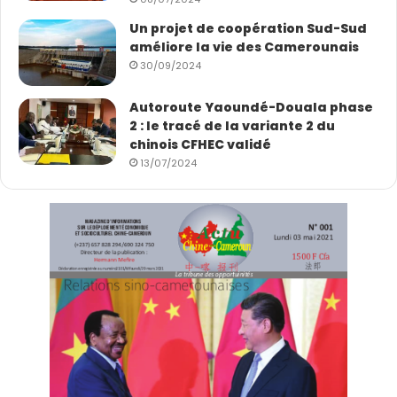
Un projet de coopération Sud-Sud
améliore la vie des Camerounais
30/09/2024
Autoroute Yaoundé-Douala phase
2 : le tracé de la variante 2 du
chinois CFHEC validé
13/07/2024
À Nishan, les civilisations ne se confrontent pas : elles
dialoguent. Et la sagesse de Confucius, vieille de plus
de deux mille ans, continue d’illuminer les routes du
monde contemporain.
(Auteur : Zhu Jingtian, présentatrice de CGTN
Français)