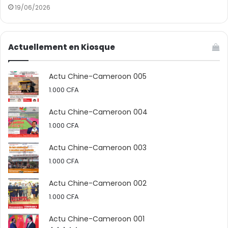
19/06/2026
certaines des idées pédagogiques de Confucius, telles
que “l’éducation pour tous” et “un enseignement
adapté à chaque élève”, résonnent particulièrement
Actuellement en Kiosque
dans le contexte actuel du développement éducatif
mondial, notamment dans les pays du Sud. Elle souligne
également que les principes éthiques confucéens
Actu Chine-Cameroon 005
restent essentiels à la construction d’un monde
1.000
CFA
harmonieux.
Actu Chine-Cameroon 004
1.000
CFA
Actu Chine-Cameroon 003
1.000
CFA
Actu Chine-Cameroon 002
1.000
CFA
Actu Chine-Cameroon 001
Au-delà des enjeux mondiaux, la pensée confucéenne