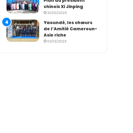
Plan du président
chinois Xi Jinping
20/10/2023
Yaoundé, les chœurs
de l’Amitié Cameroun-
Asie riche
03/12/2023