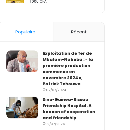
1.000
CFA
Rated
2.50
out
of 5
Populaire
Récent
Exploitation de fer de
Mbalam-Nabeba : « la
première production
commence en
novembre 2024 »,
Patrick Tchouwa
02/07/2024
Sino-Guinea-Bissau
Friendship Hospital: A
beacon of cooperation
and friendship
12/07/2024