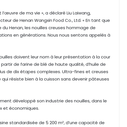
l’œuvre de ma vie », a déclaré Liu Laiwang,
ecteur de Henan Wangxin Food Co., Ltd. « En tant que
ce du Henan, les nouilles creuses hommage de
tions en générations. Nous nous sentons appelés à
uilles doivent leur nom à leur présentation à la cour
rtir de farine de blé de haute qualité, d’huile de
lus de dix étapes complexes. Ultra-fines et creuses
e qui résiste bien à la cuisson sans devenir pâteuses
ent développé son industrie des nouilles, dans le
ux et économiques.
e usine standardisée de 5 200 m², d’une capacité de