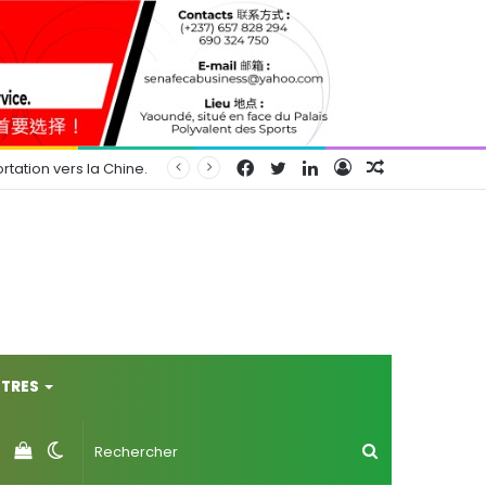
Facebook
Twitter
Linkedin
Connexion
Article
rtation vers la Chine.
Aléatoire
TRES
Voir
Switch
Rechercher