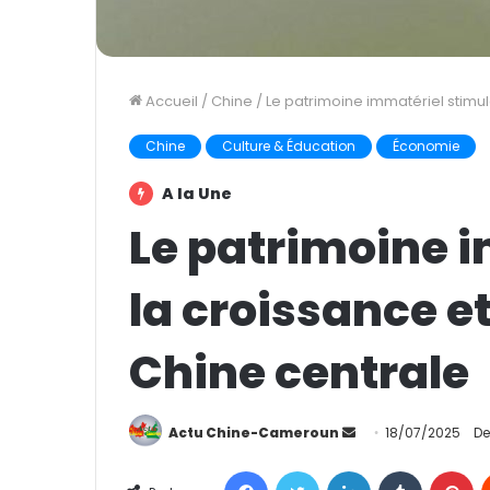
Accueil
/
Chine
/
Le patrimoine immatériel stimule
Chine
Culture & Éducation
Économie
A la Une
Le patrimoine 
la croissance et
Chine centrale
Actu Chine-Cameroun
E
18/07/2025
De
n
Facebook
Twitter
Linkedin
Tumblr
Pinterest
v