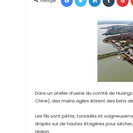
Partager
o
y
e
r
u
n
c
o
u
r
r
i
e
Dans un atelier d’usine du comté de Huangc
l
Chine), des mains agiles étirent des brins d
Les fils sont pétris, torsadés et soigneuse
drapés sur de hautes étagères pour sécher, 
région.