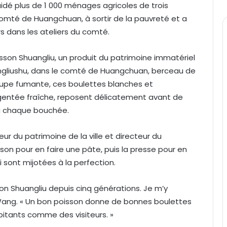
aidé plus de 1 000 ménages agricoles de trois
comté de Huangchuan, à sortir de la pauvreté et a
s dans les ateliers du comté.
oisson Shuangliu, un produit du patrimoine immatériel
huangliushu, dans le comté de Huangchuan, berceau de
soupe fumante, ces boulettes blanches et
argentée fraîche, reposent délicatement avant de
 à chaque bouchée.
r du patrimoine de la ville et directeur du
son pour en faire une pâte, puis la presse pour en
 sont mijotées à la perfection.
on Shuangliu depuis cinq générations. Je m’y
 Wang. « Un bon poisson donne de bonnes boulettes
bitants comme des visiteurs. »