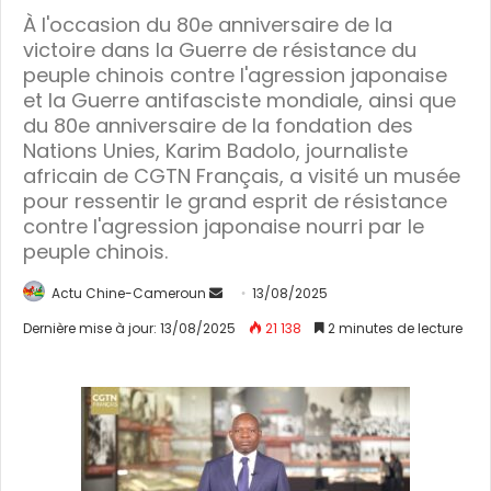
À l'occasion du 80e anniversaire de la
victoire dans la Guerre de résistance du
peuple chinois contre l'agression japonaise
et la Guerre antifasciste mondiale, ainsi que
du 80e anniversaire de la fondation des
Nations Unies, Karim Badolo, journaliste
africain de CGTN Français, a visité un musée
pour ressentir le grand esprit de résistance
contre l'agression japonaise nourri par le
peuple chinois.
Actu Chine-Cameroun
E
13/08/2025
n
Dernière mise à jour: 13/08/2025
21 138
2 minutes de lecture
v
o
y
e
r
u