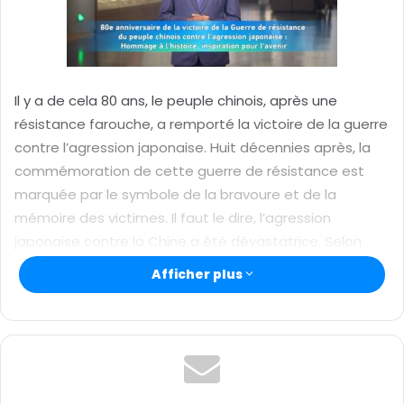
n
c
o
u
r
Il y a de cela 80 ans, le peuple chinois, après une
r
résistance farouche, a remporté la victoire de la guerre
i
contre l’agression japonaise. Huit décennies après, la
e
commémoration de cette guerre de résistance est
l
marquée par le symbole de la bravoure et de la
mémoire des victimes. Il faut le dire, l’agression
japonaise contre la Chine a été dévastatrice. Selon
des statistiques disponibles, la guerre a fait plus de 35
Afficher plus
millions de victimes militaires et civiles chinoises. Le
montant des pertes économiques directes subies par
la Chine a dépassé les 100 milliards de dollars, et celui
des pertes indirectes, 500 milliards de dollars. Les
Chinois ont mené une résistance résolue et intrépide