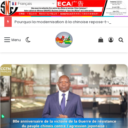
Français
Pourquoi la modernisation à la chinoise repose-t-elle sur la modernisation scientifique et technologique ? Xi Jinping établit des directives stratégiques
Switch
Voir
Conne
R
Menu
skin
votre
panier