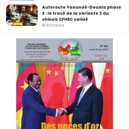
Autoroute Yaoundé-Douala phase
(Photo : VCG)
2 : le tracé de la variante 2 du
chinois CFHEC validé
13/07/2024