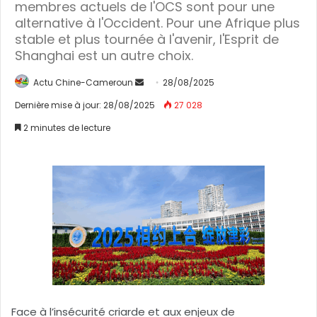
membres actuels de l'OCS sont pour une
alternative à l'Occident. Pour une Afrique plus
stable et plus tournée à l'avenir, l'Esprit de
Shanghai est un autre choix.
Actu Chine-Cameroun
E
28/08/2025
n
Dernière mise à jour: 28/08/2025
27 028
v
2 minutes de lecture
o
y
e
r
u
n
c
o
u
r
r
Face à l’insécurité criarde et aux enjeux de