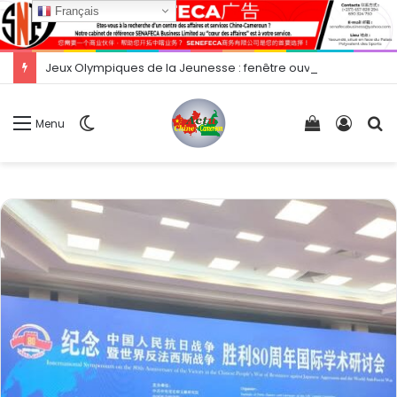
Français
Jeux Olympiques de la Jeunesse : fenêtre ouverte sur une compétition majeure ?
Switch
Voir
Conne
R
Menu
skin
votre
panier