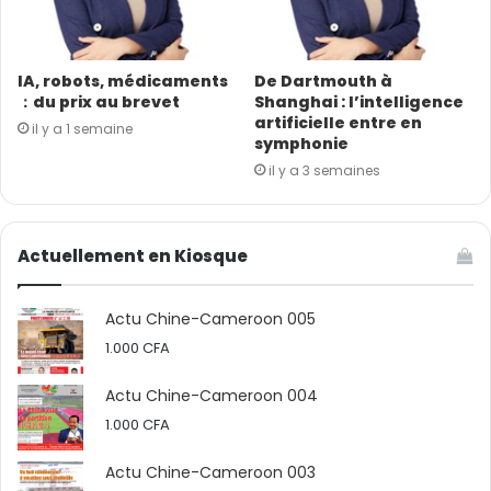
IA, robots, médicaments
De Dartmouth à
：du prix au brevet
Shanghai : l’intelligence
artificielle entre en
il y a 1 semaine
symphonie
il y a 3 semaines
Actuellement en Kiosque
Actu Chine-Cameroon 005
1.000
CFA
Actu Chine-Cameroon 004
1.000
CFA
Actu Chine-Cameroon 003