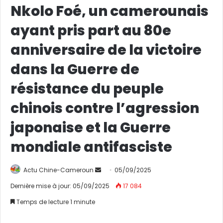
Nkolo Foé, un camerounais
ayant pris part au 80e
anniversaire de la victoire
dans la Guerre de
résistance du peuple
chinois contre l’agression
japonaise et la Guerre
mondiale antifasciste
Actu Chine-Cameroun
E
05/09/2025
n
Dernière mise à jour: 05/09/2025
17 084
v
Temps de lecture 1 minute
o
y