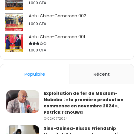
1.000
CFA
Actu Chine-Cameroon 002
1.000
CFA
Actu Chine-Cameroon 001
1.000
CFA
Rated
2.50
out
of 5
Populaire
Récent
Exploitation de fer de Mbalam-
Nabeba : « la première production
commence en novembre 2024 »,
Patrick Tchouwa
02/07/2024
Sino-Guinea-Bissau Friendship