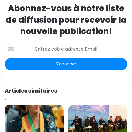
Abonnez-vous à notre liste
de diffusion pour recevoir la
nouvelle publication!
E
n
t
r
e
z
v
o
Articles similaires
t
r
e
a
d
r