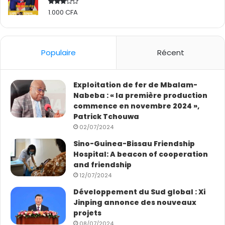
1.000
CFA
Rated
2.50
out
of 5
Populaire
Récent
Exploitation de fer de Mbalam-
Nabeba : « la première production
commence en novembre 2024 »,
Patrick Tchouwa
02/07/2024
Sino-Guinea-Bissau Friendship
Hospital: A beacon of cooperation
and friendship
12/07/2024
Développement du Sud global : Xi
Jinping annonce des nouveaux
projets
08/07/2024