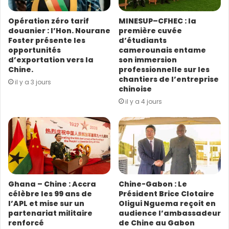
e
s
Opération zéro tarif
MINESUP–CFHEC : la
s
douanier : l’Hon. Nourane
première cuvée
e
Foster présente les
d’étudiants
E
opportunités
camerounais entame
m
d’exportation vers la
son immersion
a
Chine.
professionnelle sur les
i
chantiers de l’entreprise
il y a 3 jours
l
chinoise
il y a 4 jours
Ghana – Chine : Accra
Chine-Gabon : Le
célèbre les 99 ans de
Président Brice Clotaire
l’APL et mise sur un
Oligui Nguema reçoit en
partenariat militaire
audience l’ambassadeur
renforcé
de Chine au Gabon