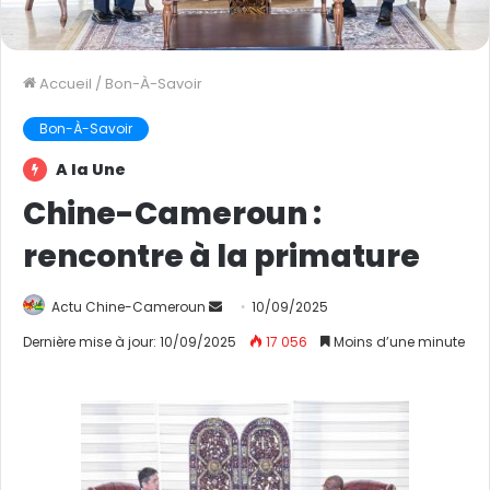
Accueil
/
Bon-À-Savoir
Bon-À-Savoir
A la Une
Chine-Cameroun :
rencontre à la primature
Actu Chine-Cameroun
E
10/09/2025
n
Dernière mise à jour: 10/09/2025
17 056
Moins d’une minute
v
o
y
e
r