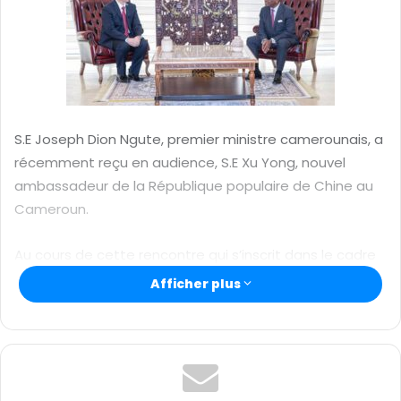
u
n
c
o
u
r
r
S.E Joseph Dion Ngute, premier ministre camerounais, a
i
récemment reçu en audience, S.E Xu Yong, nouvel
e
ambassadeur de la République populaire de Chine au
l
Cameroun.
Au cours de cette rencontre qui s’inscrit dans le cadre
de la prise de fonction du diplomate chinois, les deux
Afficher plus
personnalités ont abordé des sujets d’intérêt commun
pour la coopération sino-camerounaise.
(Photo / Ambassade de Chine au Cameroun)