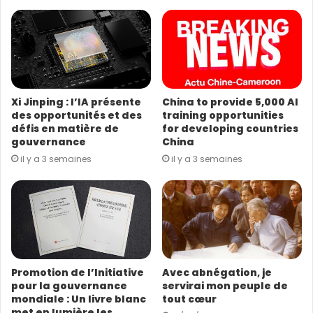
r
e
a
d
r
e
s
Xi Jinping : l’IA présente
China to provide 5,000 AI
s
des opportunités et des
training opportunities
e
défis en matière de
for developing countries
E
gouvernance
China
m
il y a 3 semaines
il y a 3 semaines
a
i
l
Promotion de l’Initiative
Avec abnégation, je
pour la gouvernance
servirai mon peuple de
mondiale : Un livre blanc
tout cœur
met en lumière les