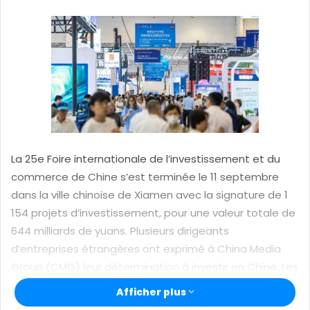
o
y
e
r
u
n
c
o
u
r
La 25e Foire internationale de l’investissement et du
r
commerce de Chine s’est terminée le 11 septembre
i
dans la ville chinoise de Xiamen avec la signature de 1
e
154 projets d’investissement, pour une valeur totale de
l
644 milliards de yuans. Plusieurs dirigeants
d’entreprises étrangères ont exprimé à China Media
Group (CMG) leur détermination à investir en Chine. Les
dirigeants de certaines multinationales, telles que PwC
Afficher plus
et la Chambre du commerce américaine en Chine