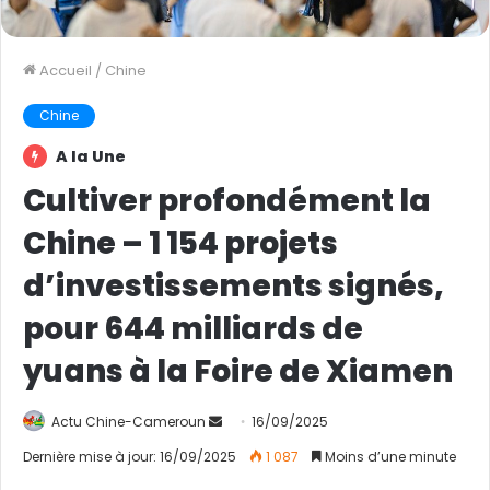
Accueil
/
Chine
Chine
A la Une
Cultiver profondément la
Chine – 1 154 projets
d’investissements signés,
pour 644 milliards de
yuans à la Foire de Xiamen
Actu Chine-Cameroun
E
16/09/2025
n
Dernière mise à jour: 16/09/2025
1 087
Moins d’une minute
v