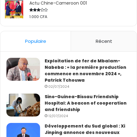
Actu Chine-Cameroon 001
1.000
CFA
Rated
2.50
out
of 5
Populaire
Récent
Exploitation de fer de Mbalam-
Nabeba : « la première production
commence en novembre 2024 »,
Patrick Tchouwa
02/07/2024
Sino-Guinea-Bissau Friendship
Hospital: A beacon of cooperation
and friendship
12/07/2024
Développement du Sud global : Xi
Jinping annonce des nouveaux