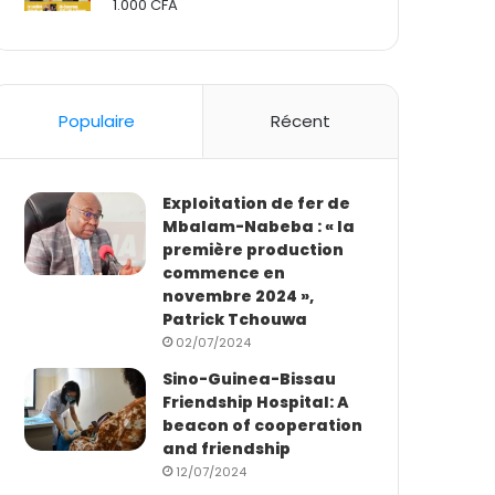
1.000
CFA
Rated
2.50
out
of 5
Populaire
Récent
Exploitation de fer de
Mbalam-Nabeba : « la
première production
commence en
novembre 2024 »,
Patrick Tchouwa
02/07/2024
Sino-Guinea-Bissau
Friendship Hospital: A
beacon of cooperation
and friendship
12/07/2024