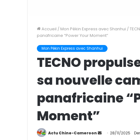
Accueil
/
Mon Pékin Express avec Shanhui
/
TECN
panafricaine “Power Your Moment”
Mon Pékin Express avec Shanhui
TECNO propulse
sa nouvelle c
panafricaine “
Moment”
Actu Chine-Cameroon
E
28/11/2025
Der