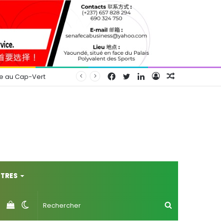
Facebook
Twitter
Linkedin
Connexion
Article
se au Cap-Vert
Aléatoire
TRES
Voir
Switch
Rechercher