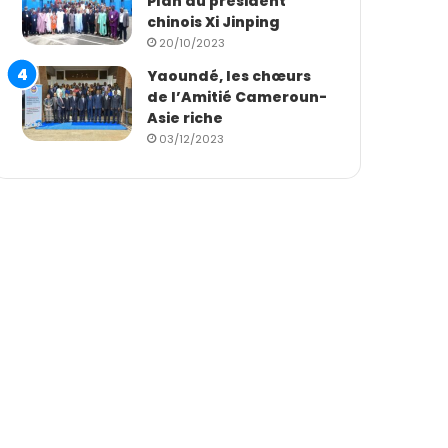
Plan du président
chinois Xi Jinping
20/10/2023
Yaoundé, les chœurs
de l’Amitié Cameroun-
Asie riche
03/12/2023