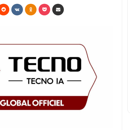
Reddit
VKontakte
Odnoklassniki
Pocket
Partager par email