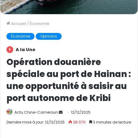
Accueil
/
Économie
Économie
Opinions
A la Une
Opération douanière
spéciale au port de Hainan :
une opportunité à saisir au
port autonome de Kribi
Actu Chine-Cameroun
E
12/12/2025
n
Dernière mise à jour: 12/12/2025
28 070
3 minutes de lecture
v
o