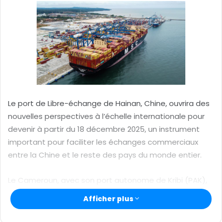
y
e
r
u
n
c
o
u
r
Le port de Libre-échange de Hainan, Chine, ouvrira des
r
nouvelles perspectives à l’échelle internationale pour
i
devenir à partir du 18 décembre 2025, un instrument
e
important pour faciliter les échanges commerciaux
l
entre la Chine et le reste des pays du monde entier.
Le Cameroun, avec son port autonome de Kribi (PAK),
une étoile exceptionnelle d’une constellation qui fait
Afficher plus
briller le ciel de la coopération sino-camerounaise, a
tous les griefs nécessaires pour saisir cette autre