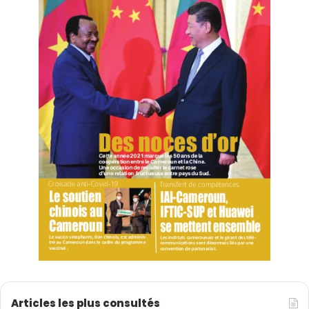
D’un point de vue objectif, les deux ports peuvent
constituer un réseau logistique interconnecté pour les
transits Chine-Afrique centrale. Et de ce fait, l’un pourra
mieux bénéficier des opportunités de l’autre et vice-
versa.
Alors que le PAK joue déjà un rôle crucial pour le
développement de la zone de libre-échange
continentale africaine (ZLECAF), son réseau avec le
libre-échange de Hainan apportera une touche
supplémentaire à cet exercice. On pourra donc avoir
une Chine, moteur des échanges économiques et
commerciaux dans la côte ouest-africaine.
Gérard Njoya
Articles les plus consultés