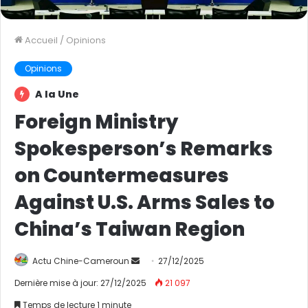
Accueil
/
Opinions
Opinions
A la Une
Foreign Ministry
Spokesperson’s Remarks
on Countermeasures
Against U.S. Arms Sales to
China’s Taiwan Region
Actu Chine-Cameroun
E
27/12/2025
n
Dernière mise à jour: 27/12/2025
21 097
v
Temps de lecture 1 minute