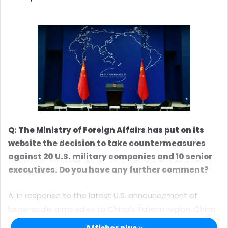
o
y
e
r
u
n
c
o
u
r
r
Q: The Ministry of Foreign Affairs has put on its
i
website the decision to take countermeasures
e
against 20 U.S. military companies and 10 senior
l
executives. Do you have any further comment?
A: In response to the latest U.S. announcement of
large-scale arms sales to China’s Taiwan region, China
has decided to take countermeasures in accordance
Afficher plus