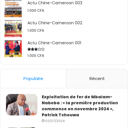
Actu Chine-Cameroon 003
1.000
CFA
Actu Chine-Cameroon 002
1.000
CFA
Actu Chine-Cameroon 001
1.000
CFA
Rated
2.50
out
of 5
Populaire
Récent
Exploitation de fer de Mbalam-
Nabeba : « la première production
commence en novembre 2024 »,
Patrick Tchouwa
02/07/2024