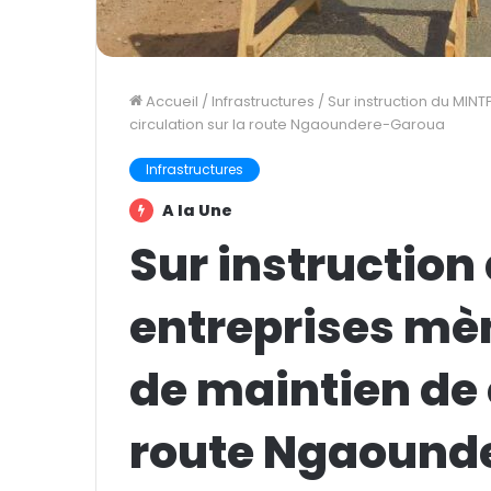
Accueil
/
Infrastructures
/
Sur instruction du MIN
circulation sur la route Ngaoundere-Garoua
Infrastructures
A la Une
Sur instruction
entreprises mè
de maintien de 
route Ngaound