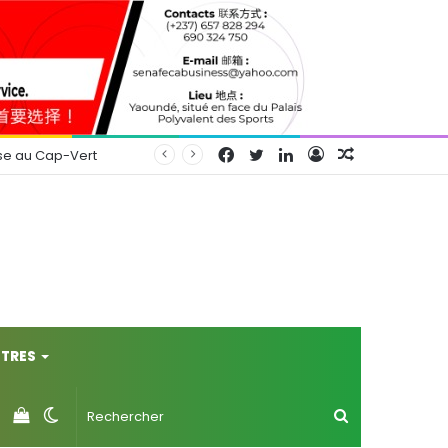
Facebook
Twitter
Linkedin
Connexion
Article
se au Cap-Vert
Aléatoire
TRES
Voir
Switch
Rechercher