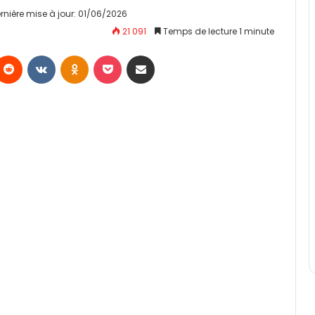
rnière mise à jour: 01/06/2026
21 091
Temps de lecture 1 minute
Reddit
VKontakte
Odnoklassniki
Pocket
Partager par email