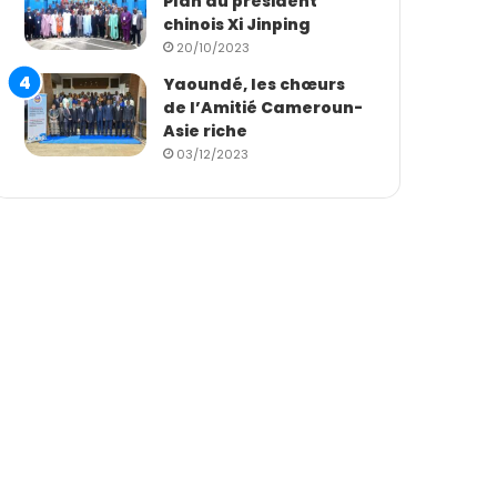
Plan du président
chinois Xi Jinping
20/10/2023
Yaoundé, les chœurs
de l’Amitié Cameroun-
Asie riche
03/12/2023