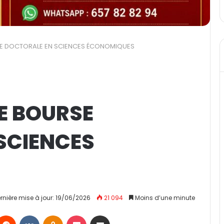
E DOCTORALE EN SCIENCES ÉCONOMIQUES
E BOURSE
SCIENCES
rnière mise à jour: 19/06/2026
21 094
Moins d’une minute
Reddit
VKontakte
Odnoklassniki
Pocket
Partager par email