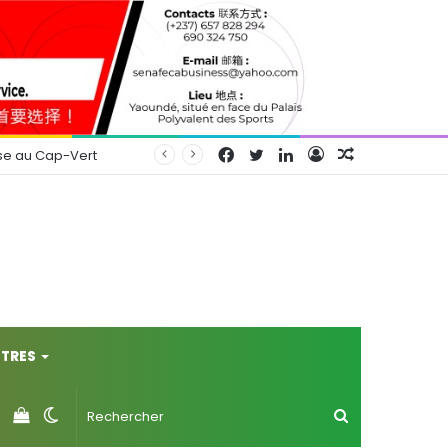
Facebook
Twitter
Linkedin
Connexion
Article
se au Cap-Vert
Aléatoire
TRES
Voir
Switch
Rechercher