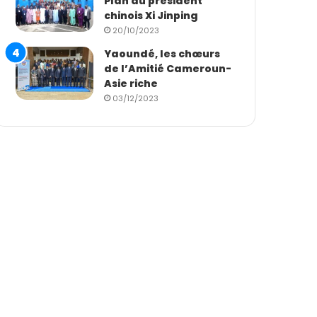
Plan du président
chinois Xi Jinping
20/10/2023
Yaoundé, les chœurs
de l’Amitié Cameroun-
Asie riche
03/12/2023