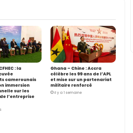
FHEC : la
Ghana – Chine : Accra
cuvée
célèbre les 99 ans de l’APL
ts camerounais
et mise sur un partenariat
on immersion
militaire renforcé
nelle sur les
il y a 1 semaine
de l’entreprise
s