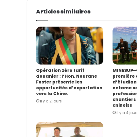
t
Articles similaires
r
e
a
d
r
e
s
s
e
E
Opération zéro tarif
MINESUP–C
douanier : l’Hon. Nourane
première 
m
Foster présente les
d’étudian
a
opportunités d’exportation
entame s
i
vers la Chine.
profession
l
chantiers 
il y a 2 jours
chinoise
il y a 4 jour