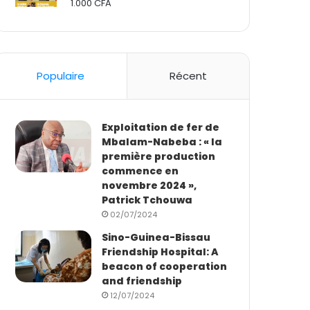
1.000
CFA
Rated
2.50
out
of 5
Populaire
Récent
Exploitation de fer de
Mbalam-Nabeba : « la
première production
commence en
novembre 2024 »,
Patrick Tchouwa
02/07/2024
Sino-Guinea-Bissau
Friendship Hospital: A
beacon of cooperation
and friendship
12/07/2024