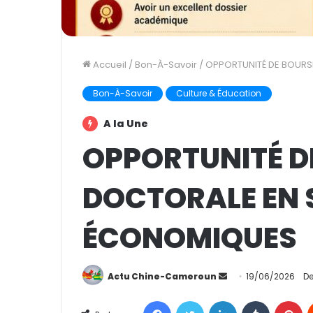
Accueil
/
Bon-À-Savoir
/
OPPORTUNITÉ DE BOURS
Bon-À-Savoir
Culture & Éducation
A la Une
OPPORTUNITÉ D
DOCTORALE EN 
ÉCONOMIQUES
Actu Chine-Cameroun
E
19/06/2026
De
n
Facebook
Twitter
Linkedin
Tumblr
Pinterest
v