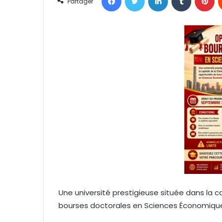
Partager
o
y
e
r
u
n
c
o
u
r
r
i
e
l
Une université prestigieuse située dans la c
bourses doctorales en Sciences Économiqu