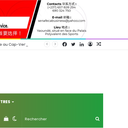
Facebook
Twitter
Linkedin
Connexion
Article
se au Cap-Vert
Aléatoire
TRES
Voir
Switch
Rechercher