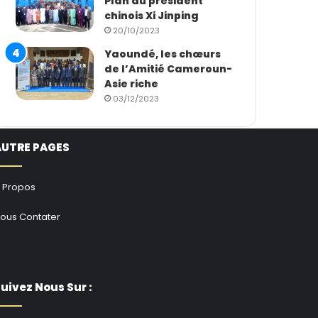
Plan du président
chinois Xi Jinping
20/10/2023
Yaoundé, les chœurs
de l’Amitié Cameroun-
Asie riche
03/12/2023
AUTRE PAGES
 Propos
ous Contater
uivez Nous Sur :