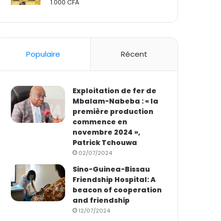
1.000
CFA
Rated
2.50
out
of 5
Populaire
Récent
Exploitation de fer de
Mbalam-Nabeba : « la
première production
commence en
novembre 2024 »,
Patrick Tchouwa
02/07/2024
Sino-Guinea-Bissau
Friendship Hospital: A
beacon of cooperation
and friendship
12/07/2024