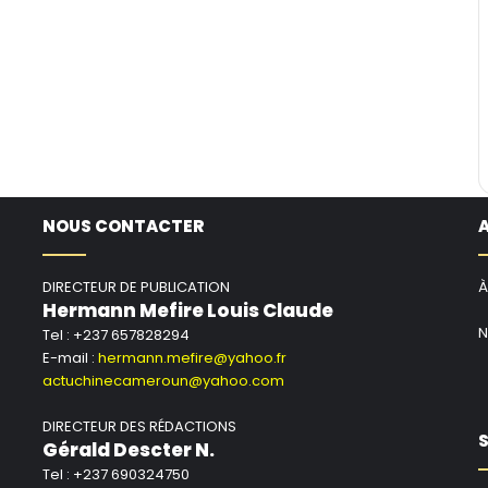
NOUS CONTACTER
DIRECTEUR DE PUBLICATION
À
Hermann Mefire Louis Claude
N
Tel : +237 657828294
E-mail :
hermann.mefire@yahoo.fr
actuchinecameroun@yahoo.com
DIRECTEUR DES RÉDACTIONS
S
Gérald Descter N.
Tel : +237 690324750