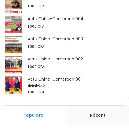
1.000
CFA
Actu Chine-Cameroon 004
1.000
CFA
Actu Chine-Cameroon 003
1.000
CFA
Actu Chine-Cameroon 002
1.000
CFA
Actu Chine-Cameroon 001
1.000
CFA
Rated
2.50
out
of 5
Populaire
Récent