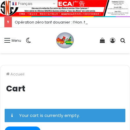
Français
Opération zéro tarif douanier : l’Hon. Nourane Foster présente les opportunités d’exportation vers la Chine.
Switch
Voir
Conne
R
Menu
skin
votre
panier
Accueil
Cart
Your cart is currently empty.