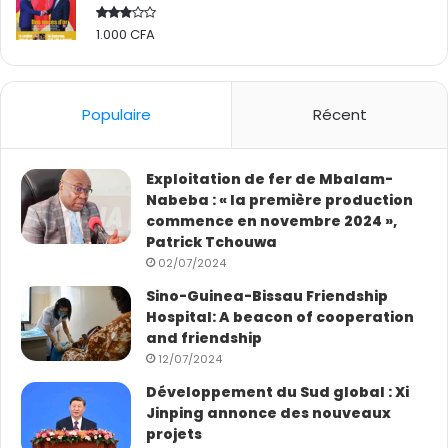
1.000
CFA
Rated
2.50
out
of 5
Populaire
Récent
Exploitation de fer de Mbalam-
Nabeba : « la première production
commence en novembre 2024 »,
Patrick Tchouwa
02/07/2024
Sino-Guinea-Bissau Friendship
Hospital: A beacon of cooperation
and friendship
12/07/2024
Développement du Sud global : Xi
Jinping annonce des nouveaux
projets