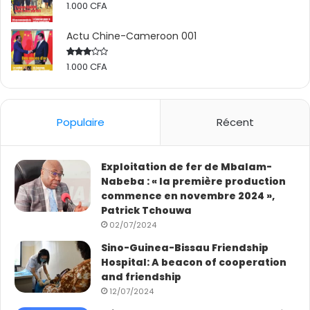
1.000
CFA
Actu Chine-Cameroon 001
1.000
CFA
Rated
2.50
out
of 5
Populaire
Récent
Exploitation de fer de Mbalam-
Nabeba : « la première production
commence en novembre 2024 »,
Patrick Tchouwa
02/07/2024
Sino-Guinea-Bissau Friendship
Hospital: A beacon of cooperation
and friendship
12/07/2024