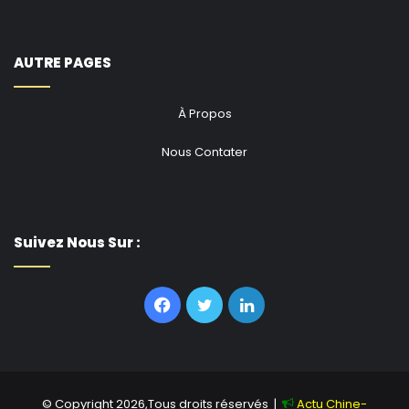
compte les charges. Or pour vendre il faut explorer puis
exploiter. Les coûts d’exploration et d’exploitation se
chiffrent a plusieurs 100taines de milliards. Où lever ces
AUTRE PAGES
fonds avec un coût faible et de maturité longue alors
que les investisseurs savent que le Cameroun ne
À Propos
maitrise pas la technologie ni le marché rendant
Nous Contater
l’investissement hyper risqué? Le marché local comme
il le dit, pourquoi n’a-t-il pas financer entièrement la
transformation de la Sonara qui pourtant etait
rentable à cours terme. Arretons les blagues. »
Suivez Nous Sur :
Cabral议员的说辞里更注重销售，而没有过多地考虑成本。但
试想想，要卖出，您必须先勘探，然后再开发。勘探和开采的
Facebook
Twitter
Linkedin
费用达到几千亿西非法郎。当投资者知道喀麦隆既不掌握技
术，也无市场准入，整体投资风险过大时，我们到哪里去筹集
这些成本低、期限长的资金？Cabral议员说的本地市场，为什
么没有为短期内完成转型便能产生利润的喀麦隆国家矿业公司
© Copyright 2026,Tous droits réservés |
Actu Chine-