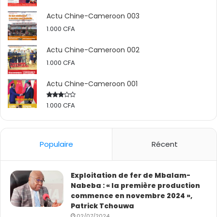
Actu Chine-Cameroon 003
Les impôts et taxes de droits communs.普通法律规定的
1.000
CFA
税收和关税。
Actu Chine-Cameroon 002
Il faut noter ici que les entreprises minières sont
1.000
CFA
soumises au regime fiscal de droit commun (impots
Actu Chine-Cameroon 001
sur le revenus ou bénéfices dont le taux est de 33 % du
bénéfice de l’entreprise après ses ventes déduction
1.000
CFA
Rated
faites des charges (les taux moyens en Afrique sont à
2.50
out
25% dans les mines), droits d’enregistrement, droits de
of 5
douane sur les opérations taxables….) sauf pour les
Populaire
Récent
avantages fiscaux dont bénéficient la plupart des
entreprises dans le cadre de l’incitation aux
investissements.
Exploitation de fer de Mbalam-
Nabeba : « la première production
commence en novembre 2024 »,
还应该指出的是，采矿公司须遵守普通法税制（所得税或利润
Patrick Tchouwa
税，税率为公司利润即销售额减去费用后的33%（而非洲采矿
02/07/2024