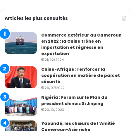
面利润。
Articles les plus consultés
L’idéal pour le pays d’exploiter lui même cette
mine pour gagner plus. 最好由国家自己进行开采，这
Commerce extérieur du Cameroun
样可以挣得更多
en 2022 : la Chine trône en
importation et régresse en
Ce serait l’idéal mais il faut qu’il nous démontre que le
exportation
Cameroun peut le faire.
21/02/2024
Chine-Afrique : renforcer la
La technologie et l’expertise et la main d’oeuvre. 技术、
coopération en matière de paix et
专业知识和人力资源
sécurité
26/07/2022
Le secteur minier est un secteur hyper technique et
Nigéria : Forum sur le Plan du
cette technologie est detenue par les entreprises
président chinois Xi Jinping
privées qui font le maximum pour la proteger pour
20/10/2023
contrôler le marché. Pouvons-nous acquerir
Yaoundé, les chœurs de l’Amitié
rapidement cette technologie? A quel prix? Pour cela le
Cameroun-Asie riche