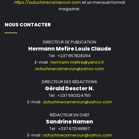
https://actuchinecameroon.com
et un mensuel format
situation d’oligopoles et bloquent l’acces aux nouveaux
magazine.
entrants. Avons nous les moyens pour supporter les
coûts d’acces à ces marches? Par ailleurs vous pensez
NOUS CONTACTER
que la Chine a accepté de financer le chemin de fer et
le port mineralier pour nous laisser nous même
DIRECTEUR DE PUBLICATION
exploiter le fer au Cameroun? Que Cabral nous le
Hermann Mefire Louis Claude
démontre.
Tel : +237 657828294
E-mail :
hermann.mefire@yahoo.fr
actuchinecameroun@yahoo.com
在全球范围内，矿业市场都由大型私营公司主导，这些公司只
会让自己持续处于垄断地位，并阻止新人进入。我们能否承担
DIRECTEUR DES RÉDACTIONS
进入这些市场的费用？您认为中国已经同意资助铁路和采矿港
Gérald Descter N.
Tel : +237 690324750
口修建，让我们在喀麦隆直接开采铁矿石吗？ 让Cabral议员给
E-mail :
actuchinecameroun@yahoo.com
我们看看这到底可不可能。
RÉDACTEUR EN CHEF
La mobilisation des fonds. 资金筹措
Sandrine Namen
Tel : +237 672148867
E-mail :
actuchinecameroun@yahoo.com
IL se focalise plus sur les ventes sans prendre trop en