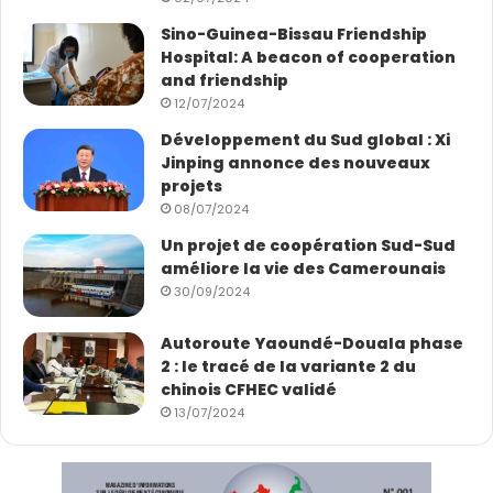
业的平均税率为25%）、登记税、应税业务的关税….），但为
Sino-Guinea-Bissau Friendship
了激励投资，大多数公司都享受一部分的税收优惠，这些优惠
Hospital: A beacon of cooperation
除外。
and friendship
12/07/2024
Le partage du bénéfice en lien avec les 10 % d’actions
Développement du Sud global : Xi
que l’entreprise a l’obligation de cèder au Cameroun.
Jinping annonce des nouveaux
projets
08/07/2024
企业还有义务将10%的利润转让给喀麦隆（喀麦隆国家矿业公
司）。
Un projet de coopération Sud-Sud
améliore la vie des Camerounais
30/09/2024
Sur cette base, si on cumule les impots, plus la part du
Cameroun dans le bénéfice, plus la taxe ad valorem de
Autoroute Yaoundé-Douala phase
5% bruts de la valeur du minerais qui peut représenter
2 : le tracé de la variante 2 du
au moins 10% du bénéfice de l’entreprise après
chinois CFHEC validé
exploitation, le CAMEROUN GAGNE PAS MOINS DE 45 % DE
13/07/2024
TOUT LE BÉNÉFICE RÉALISÉ DANS L’EXPLOITATION DE LA MINE
SANS RIEN DEPENSER