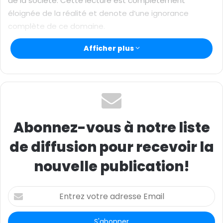
de la société. Cette lecture est complètement
éloignée de la réalité et denote d’une ignorance
complète de ce domaine.
Afficher plus
在一条视频里面，我们看到那些所谓的充满智慧的议员代表
（理论上他们身边都有很好的顾问）对公众称喀麦隆政府选择
了亏损，光让中国人挣钱，而自己只挣了140亿西非法郎，全然
不顾这个项目可以为社会发展带来的福祉。这种观点是完全远
离实际的，而且展示了他们对这个领域的无知。
Abonnez-vous à notre liste
Les supposés faibles gains de pays: Il faut
remettre tout dans le contexte.所谓国家只挣得低微
de diffusion pour recevoir la
收入：要结合具体语境
nouvelle publication!
Le code minier du Cameroun élaboré en 2016 est le
cadre qui permet de comprendre comment
E
n
fonctionne le secteur. Une simple lecture de ce code
t
aurait evité à Cabral de se tromper autant. Ce code
r