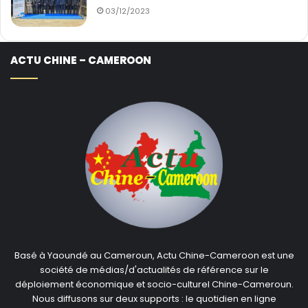
Cameroun choisit une technique qui est le contenu
03/12/2023
local et force les entreprises étrangères de prendre en
leur sein des camerounais qui avec le temps pourraient
capter cette technologie et rendent le pays plus à
ACTU CHINE – CAMEROON
même de devenir autonome. Un peu comme
aujourd’hui la SNH fait.
采矿业是一个技术含量很高的行业，这种技术为私营公司所拥
有，他们尽最大努力保护这种技术以控制市场。我们能迅速获
得这种技术吗？以什么代价？喀麦隆选择了一种本地化的技
术，让中企聘用喀麦隆人。这样，随着时间的推移，我们可以
掌握这种技术，使国家更有能力成为自主国家。有点像SNH集
团今天的做法。
L’acces au marché. 市场准入
Basé à Yaoundé au Cameroun, Actu Chine-Cameroon est une
société de médias/d'actualités de référence sur le
déploiement économique et socio-culturel Chine-Cameroun.
Le marché est globalement dominé par les grosses
Nous diffusons sur deux supports : le quotidien en ligne
entreprises privées qui ne font que se mettre en