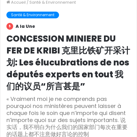
Accueil
/
Santé & Environnement
Santé & Environnement
A la Une
CONCESSION MINIERE DU
FER DE KRIBI 克里比铁矿开采计
划: Les élucubrations de nos
députés experts en tout 我
们的议员“所言甚是”
« Vraiment moi je ne comprends pas
pourquoi nos ministères peuvent laisser à
chaque fois le soin que n’importe qui disent
n’importe quoi sur des sujets importants. 说
实话，我不明白为什么我们的国家部门每次在重要
的话题上都不注意做好言论的控制