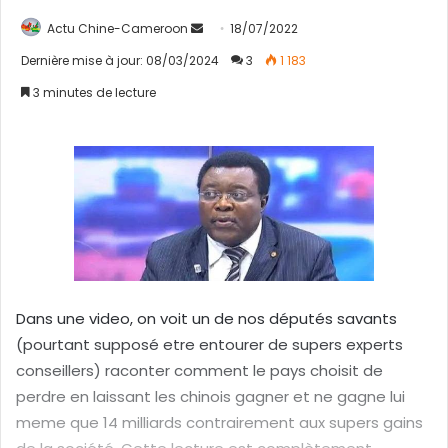
Actu Chine-Cameroon
E
18/07/2022
n
Dernière mise à jour: 08/03/2024
3
1 183
v
3 minutes de lecture
o
y
e
r
u
n
c
o
u
Dans une video, on voit un de nos députés savants
r
r
(pourtant supposé etre entourer de supers experts
i
conseillers) raconter comment le pays choisit de
e
perdre en laissant les chinois gagner et ne gagne lui
l
meme que 14 milliards contrairement aux supers gains