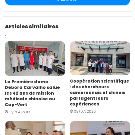
fixe les gains du pays. Il faut savoir que le gain financier
e
ne s evalue pas sur les ventes mais sur le benifices que
z
v
l’entreprise peut realiser (ventes – toutes les charges
o
Articles similaires
de l’exploration à l’exploitation).
t
r
喀麦隆发布于2016年的《矿业法》就规定了矿业领域运行的基
e
本框架。如果能简单阅读一下这部法律，Cabral议员就不会犯
a
d
那么大的错误。这部法律就写明了国家的收益。要知道，财务
r
收益不等于销售额，而是在销售额减去从勘探到开采的所有费
e
用。
s
Coopération scientifique
La Première dame
s
: des chercheurs
Debora Carvalho salue
e
Le premier est le taxe ad valorem que notre député
camerounais et chinois
les 42 ans de mission
E
considère comme le gain unique du Cameroun. Il
partagent leurs
médicale chinoise au
m
expériences
Cap-Vert
considere que c’est ce que l’entreprise va verser au
a
08/07/2026
il y a 4 jours
Cameroun apres vente du minerais. C’est
i
l
complètement erroné. En fait cette redévance minière
qui est fixée à 5% (en Afrique le Cameroun a l’un des