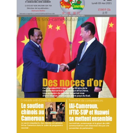
在这基础上，如果我们把所有的税收加起来，加上喀麦隆的利
润份额，再加上矿石价值毛额5%的从价税（至少占公司开采后
利润的10%），喀麦隆在没有任何投入的情况下，就能获得开采
该矿的全部利润的45%。
Donc que Cabral rentre dans ses chiffres et s’excuse
aupres du Ministre. Maintenant s’il veut qu’on gagne
plus, il pourrait conseiller à l’Etat du Cameroun de
prendre plus d’actions au dela des 10% gratuits et que
le pays soit vigilant sur l’estimation des charges que
l’entreprise presentera pour essayer de reduire au
maximum le bénéfice.
所以就让我们的议员Cabral重新看看他的数字，向部长道歉。
现在，如果Cabral想让我们国家赚得更多，他可以建议喀麦隆
政府在其10%的免费股份之外再多拿一些股份，并建议国家对中
企将提出的费用估算保持警惕——对方有可能多算费用而减少账