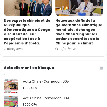
taux les plus élevés pour le minerais de fer, car les
autres pays sont dans une moyenne de 3,5 %) de la
valeur du minerais apres exploitation est simplement
un taxe que l’Etat pour céder sa propriété de son sous
Des experts chinois et de
Nouveaux défis de la
la République
gouvernance climatique
sol à une entité qui veut l’exploiter. Donc il y a plusieurs
démocratique du Congo
mondiale : échanges
autres gains de l’exploitation. 首先，我们的议员认为从价
discutent de leur
avec Chen Ying sur les
税是喀麦隆的唯一收益。他认为，这是中资企业在出售矿物后
coopération face à
actions concrètes de la
l’épidémie d’Ebola.
Chine pour le climat
将支付给喀麦隆的费用，这是完全错误的。事实上，这种固定
11/06/2026
09/06/2026
为矿石价值5%的采矿使用费（喀麦隆是非洲铁矿石使用费最高
的国家之一，其他国家平均为3.5%）只是一种税收，国家将其
地底所有权让给想要开采的实体。因此，开矿对我们来说还有
Actuellement en Kiosque
其他一些好处。
Les frais d’exploration/exploitation (permis, droit de
Actu Chine-Cameroon 005
concession domaniale, redevance superficiaire et frais
1.000
CFA
pour la communauté locale, développement du
Actu Chine-Cameroon 004
secteur…) 勘探/开采成本（许可证、国家特许费、地表使用费
1.000
CFA
和缴纳给当地社区的费用、助产业发展的税种等）。