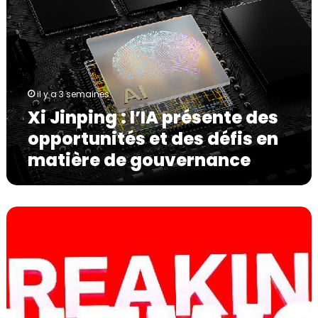
J
i
n
p
i
n
il y a 3 semaines
g
Xi Jinping : l’IA présente des
:
l
opportunités et des défis en
’
matière de gouvernance
I
A
p
r
C
é
h
s
i
e
n
n
a
t
t
e
o
d