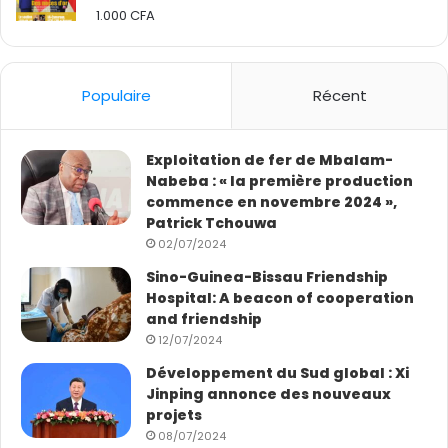
’
o
1.000
CFA
Rated
t
é
2.50
u
s
out
c
v
of 5
d
h
r
e
a
Populaire
Récent
i
l
n
r
’
g
l
A
e
’
Exploitation de fer de Mbalam-
f
s
h
Nabeba : « la première production
r
p
i
commence en novembre 2024 »,
i
o
s
Patrick Tchouwa
q
u
t
02/07/2024
u
r
o
e
Sino-Guinea-Bissau Friendship
l
i
Hospital: A beacon of cooperation
e
r
and friendship
X
e
12/07/2024
i
d
z
e
Développement du Sud global : Xi
a
l
Jinping annonce des nouveaux
n
a
projets
g
C
08/07/2024