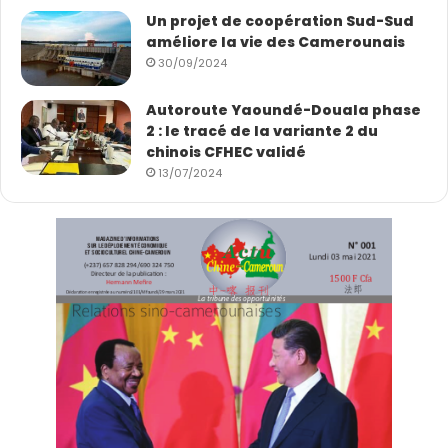
h
Un projet de coopération Sud-Sud
i
améliore la vie des Camerounais
n
30/09/2024
e
Autoroute Yaoundé-Douala phase
2 : le tracé de la variante 2 du
chinois CFHEC validé
13/07/2024