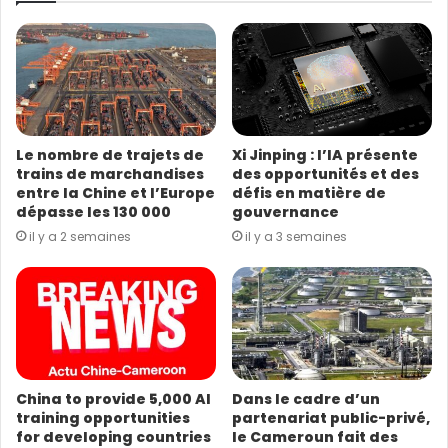
r
est aussi question d’encourager les investissements
e
pour promouvoir la croissance.
a
d
Autre mesure, la revitalisation du marché des capitaux.
r
e
Cette mesure va permettre de mieux affronter les
s
fluctuations récentes et de renforcer la confiance des
Le nombre de trajets de
Xi Jinping : l’IA présente
s
investisseurs. À terme, elle va contribuer à soutenir la
trains de marchandises
des opportunités et des
e
entre la Chine et l’Europe
défis en matière de
résilience de l’économie chinoise dans sa globalité.
E
dépasse les 130 000
gouvernance
m
il y a 2 semaines
il y a 3 semaines
a
Dans ce déploiement de politiques, les entreprises
i
sont également prises en compte. Confrontées à de
l
nombreux défis, le gouvernement va apporter un
soutien structuré aux différentes entreprises afin de
leur permettre de maintenir le cap de compétitivité et
de rendre attractif l’environnement des affaires.
China to provide 5,000 AI
Dans le cadre d’un
training opportunities
partenariat public-privé,
De manière globale, pour la Commission nationale du
for developing countries
le Cameroun fait des