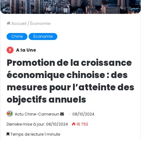
Accueil
/
Économie
Chine
Économie
A la Une
Promotion de la croissance
économique chinoise : des
mesures pour l’atteinte des
objectifs annuels
Actu Chine-Cameroun
E
08/10/2024
n
Dernière mise à jour: 08/10/2024
16 753
v
Temps de lecture 1 minute
o