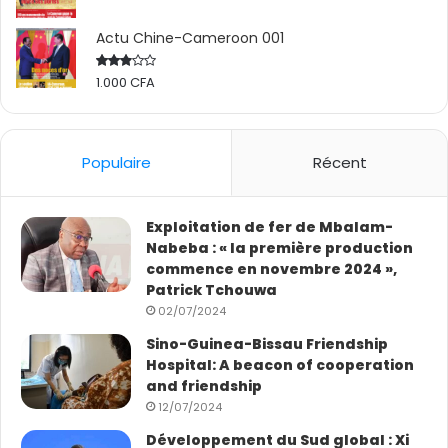
Actu Chine-Cameroon 001
1.000
CFA
Rated
2.50
out
of 5
Populaire
Récent
Exploitation de fer de Mbalam-
Nabeba : « la première production
commence en novembre 2024 »,
Patrick Tchouwa
02/07/2024
Sino-Guinea-Bissau Friendship
Hospital: A beacon of cooperation
and friendship
12/07/2024
Développement du Sud global : Xi