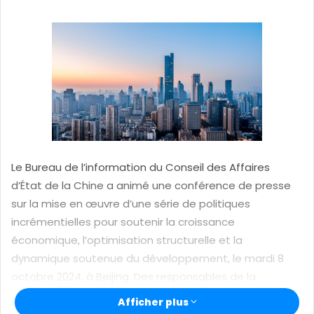
y
e
r
u
n
c
o
u
r
r
Le Bureau de l’information du Conseil des Affaires
i
d’État de la Chine a animé une conférence de presse
e
sur la mise en œuvre d’une série de politiques
l
incrémentielles pour soutenir la croissance
économique, l’optimisation structurelle et la
dynamique soutenue du développement, le mardi 8
octobre 2024, à Beijing. Des responsables de la
Commission nationale du développement et de la
Afficher plus
réforme ont expliqué lesdites mesures et apporté des