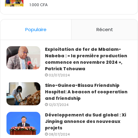
s
r
1.000
CFA
Rated
i
2.50
d
out
è
s
of 5
m
d
e
Populaire
Récent
e
t
y
r
u
i
a
Exploitation de fer de Mbalam-
m
n
Nabeba : « la première production
e
s
commence en novembre 2024 »,
s
e
Patrick Tchouwa
t
n
02/07/2024
r
q
Sino-Guinea-Bissau Friendship
e
u
Hospital: A beacon of cooperation
2
e
and friendship
0
l
12/07/2024
2
q
5
u
Développement du Sud global : Xi
e
Jinping annonce des nouveaux
s
projets
j
08/07/2024