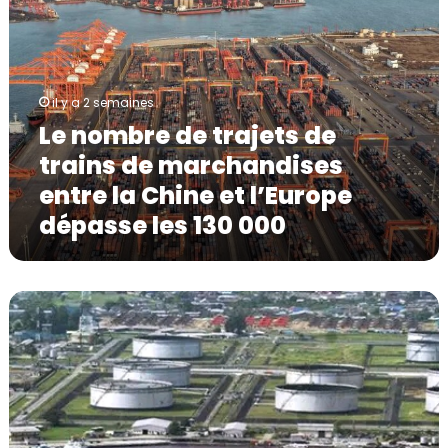
n
o
m
b
r
il y a 2 semaines
e
Le nombre de trajets de
d
trains de marchandises
e
t
entre la Chine et l’Europe
r
dépasse les 130 000
a
j
e
t
D
s
a
d
n
e
s
t
l
r
e
a
c
i