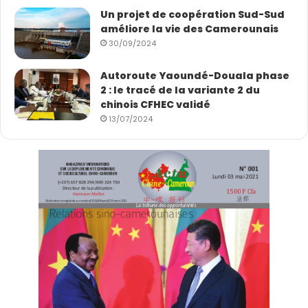
o
Un projet de coopération Sud-Sud
u
améliore la vie des Camerounais
r
30/09/2024
s
Autoroute Yaoundé-Douala phase
2 : le tracé de la variante 2 du
chinois CFHEC validé
13/07/2024