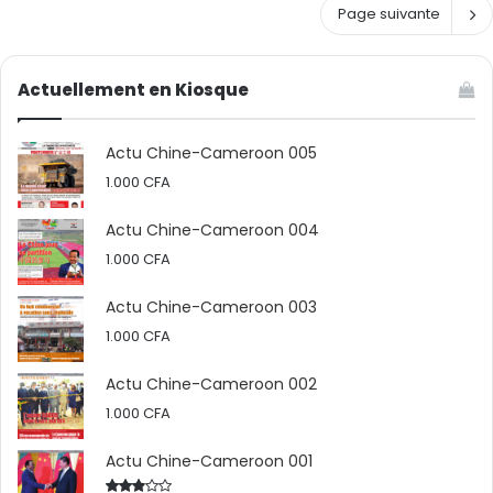
Page suivante
p
g
o
r
r
a
t
Actuellement en Kiosque
n
a
g
t
e
Actu Chine-Cameroon 005
e
p
u
1.000
CFA
l
r
u
d
s
Actu Chine-Cameroon 004
u
d
1.000
CFA
T
e
o
2
Actu Chine-Cameroon 003
g
,
1.000
CFA
o
4
a
m
Actu Chine-Cameroon 002
u
i
t
1.000
CFA
l
r
l
o
i
Actu Chine-Cameroon 001
i
a