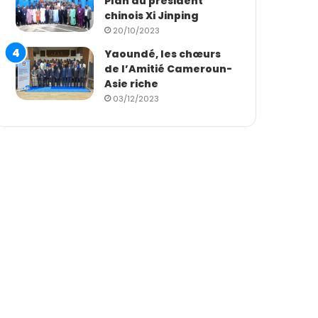
Plan du président
chinois Xi Jinping
20/10/2023
Yaoundé, les chœurs
de l’Amitié Cameroun-
Asie riche
03/12/2023