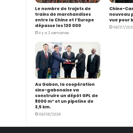
e
E
Le nombre de trajets de
Chine-Cam
trains de marchandises
nouveau p
m
entre la Chine et l’Europe
vue pour 
a
dépasse les 130 000
i
08/07/202
il y a 2 semaines
l
Au Gabon, la coopération
sino-gabonaise va
construire un dépôt GPL de
8000 m³ et un pipeline de
3,5 km.
09/06/2026