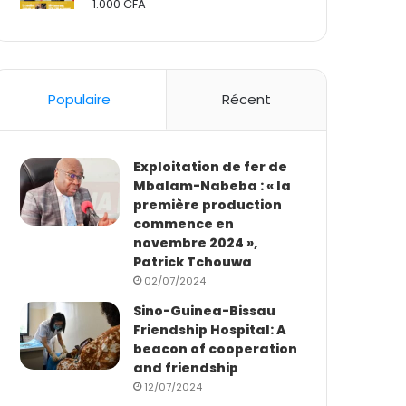
1.000
CFA
Rated
2.50
out
of 5
Populaire
Récent
Exploitation de fer de
Mbalam-Nabeba : « la
première production
commence en
novembre 2024 »,
Patrick Tchouwa
02/07/2024
Sino-Guinea-Bissau
Friendship Hospital: A
beacon of cooperation
and friendship
12/07/2024