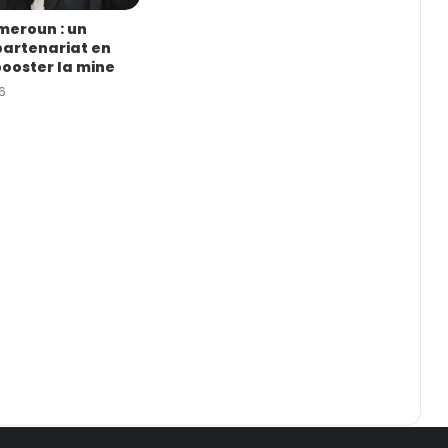
eroun : un
artenariat en
booster la mine
6