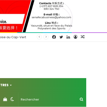
Facebook
Twitter
Linkedin
Connexion
Article
oise au Cap-Vert
Aléatoire
TRES
Voir
Switch
Rechercher