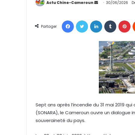
Actu Chine-Cameroun
E
30/06/2026
D
n
v
Facebook
Twitter
Linkedin
Tumblr
Pinterest
o
Partager
y
e
r
u
n
c
o
u
r
r
i
Sept ans après l’incendie du 31 mai 2019 qui
e
(SONARA), le Cameroun ouvre un dialogue in
l
souveraineté du pays.