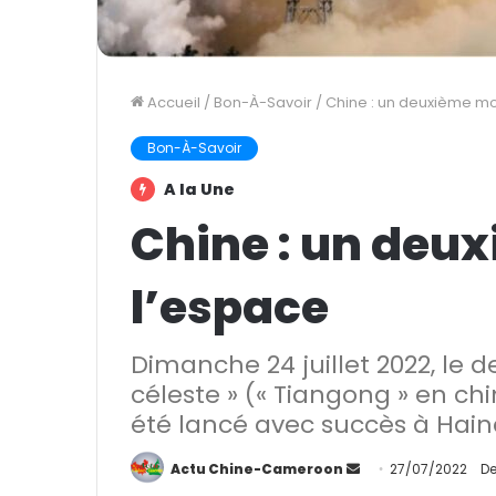
Accueil
/
Bon-À-Savoir
/
Chine : un deuxième m
Bon-À-Savoir
A la Une
Chine : un deu
l’espace
Dimanche 24 juillet 2022, le 
céleste » (« Tiangong » en chin
été lancé avec succès à Hain
Actu Chine-Cameroon
E
27/07/2022
De
n