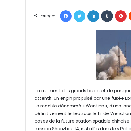
v
Facebook
Twitter
Linkedin
Tumblr
Pinterest
o
Partager
y
e
r
u
n
c
o
u
r
r
Un moment des grands bruits et de panique a
i
attentif, un engin propulsé par une fusée Lo
e
l
Le module dénommé « Wentian », d’une longu
définitivement le lieu sous le tir de Wencha
bases de la future station spatiale chinoise
mission Shenzhou 14, installés dans le « Palai