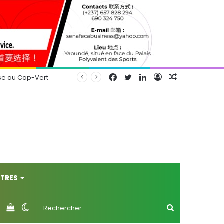
Facebook
Twitter
Linkedin
Connexion
Article
se au Cap-Vert
Aléatoire
TRES
Voir
Switch
Rechercher