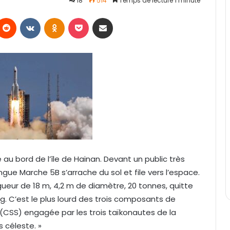
18
514
Temps de lecture 1 minute
Reddit
VKontakte
Odnoklassniki
Pocket
Partager par email
u bord de l’île de Hainan. Devant un public très
ngue Marche 5B s’arrache du sol et file vers l’espace.
eur de 18 m, 4,2 m de diamètre, 20 tonnes, quitte
ng. C’est le plus lourd des trois composants de
 (CSS) engagée par les trois taïkonautes de la
s céleste. »