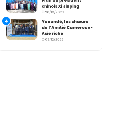
Plan du président
chinois Xi Jinping
20/10/2023
Yaoundé, les chœurs
de l’Amitié Cameroun-
Asie riche
03/12/2023