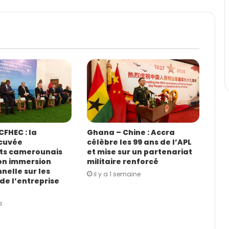
FHEC : la
Ghana – Chine : Accra
cuvée
célèbre les 99 ans de l’APL
ts camerounais
et mise sur un partenariat
on immersion
militaire renforcé
nelle sur les
il y a 1 semaine
de l’entreprise
s