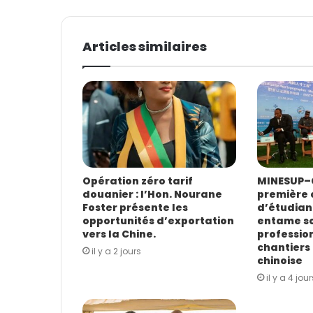
v
o
t
Articles similaires
r
e
a
d
r
e
s
s
e
E
Opération zéro tarif
MINESUP–C
douanier : l’Hon. Nourane
première 
m
Foster présente les
d’étudian
a
opportunités d’exportation
entame s
i
vers la Chine.
profession
l
chantiers 
il y a 2 jours
chinoise
il y a 4 jour