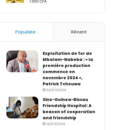
1.000
CFA
Rated
2.50
out
of 5
Populaire
Récent
Exploitation de fer de
Mbalam-Nabeba : « la
première production
commence en
novembre 2024 »,
Patrick Tchouwa
02/07/2024
Sino-Guinea-Bissau
Friendship Hospital: A
beacon of cooperation
and friendship
12/07/2024