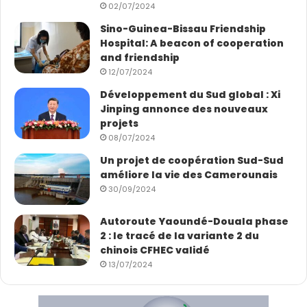
02/07/2024
encouragés de forts moyens.
Sino-Guinea-Bissau Friendship
Hospital: A beacon of cooperation
Sandrine Namen
and friendship
12/07/2024
Développement du Sud global : Xi
Jinping annonce des nouveaux
projets
08/07/2024
Un projet de coopération Sud-Sud
améliore la vie des Camerounais
30/09/2024
Autoroute Yaoundé-Douala phase
2 : le tracé de la variante 2 du
chinois CFHEC validé
13/07/2024