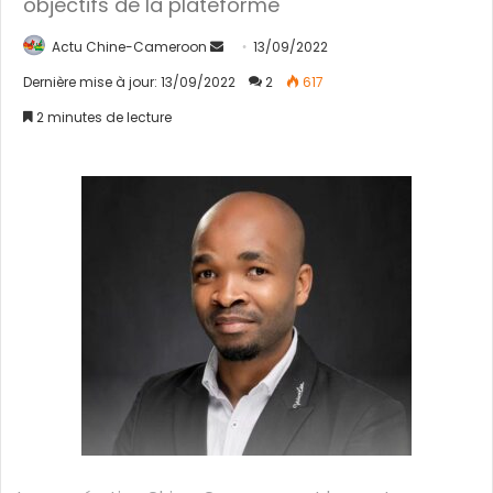
objectifs de la plateforme
Actu Chine-Cameroon
E
13/09/2022
n
Dernière mise à jour: 13/09/2022
2
617
v
2 minutes de lecture
o
y
e
r
u
n
c
o
u
r
r
i
e
l