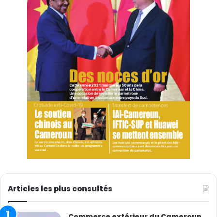
Une chose n’échappe à aucun touriste attentif lorsqu’il
est en Chine : le développement des sites touristiques
et culturels. C’est une évidence ici. De fait, la Chine a
toujours attaché une importance particulière à ces
secteurs clés. C’est une option qui date depuis la nuit
des temps. Dans la capitale, Pékin, l’on peut ainsi
apprécier des sites touristiques de renommée
mondiale à l’instar de la Cité interdite, ce joyau
architectural multiséculaire construit par les différents
empereurs chinois, entamé sous la dynastie Ming. C’est
un haut lieu sain, signe de la sagesse des ancêtres
chinois. A elle toute seule, la Cité interdite est le
symbole des miracles architecturaux, géologiques,
mathématiques. Incontestablement, ce palais royal
Articles les plus consultés
des temps anciens, l’un des plus célèbres au monde,
confère à la Chine une stature respectueuse. D’ailleurs,
Commerce extérieur du Cameroun