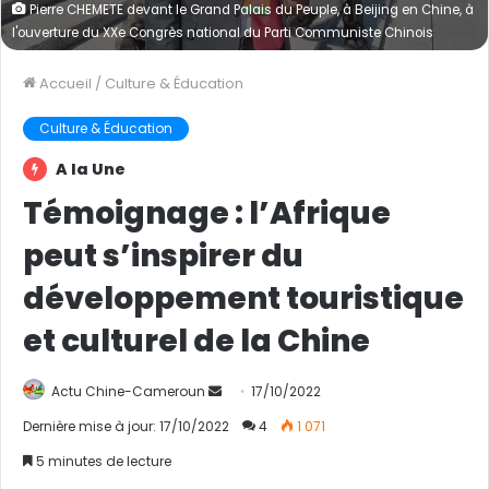
Pierre CHEMETE devant le Grand Palais du Peuple, à Beijing en Chine, à
l'ouverture du XXe Congrès national du Parti Communiste Chinois
Accueil
/
Culture & Éducation
Culture & Éducation
A la Une
Témoignage : l’Afrique
peut s’inspirer du
développement touristique
et culturel de la Chine
Actu Chine-Cameroun
E
17/10/2022
n
Dernière mise à jour: 17/10/2022
4
1 071
v
5 minutes de lecture
o