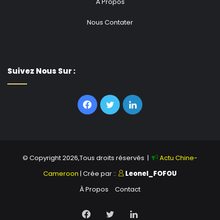
À Propos
Beaucoup de pays qui ne valorisent pas assez leurs
héros peuvent s’inspirer de l’exemple chinois.
Nous Contater
Suivez Nous Sur :
Facebook
Twitter
Linkedin
© Copyright 2026,Tous droits réservés |
Actu Chine-
Cameroon
| Crée par ::
Leonel_FOFOU
À Propos
Contact
Facebook
Twitter
Linkedin