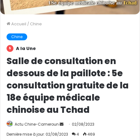
Accueil
/
Chine
Chine
A la Une
Salle de consultation en
dessous de la paillote : 5e
consultation gratuite de la
18e équipe médicale
chinoise au Tchad
Actu Chine-Cameroun
E
02/08/2023
n
Dernière mise à jour: 02/08/2023
4
469
v