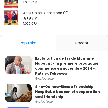
ce qui nous donne beaucoup d’espoir. Nous remercions
1.000
CFA
sincèrement l’équipe médicale chinoise. Merci à la
Actu Chine-Cameroon 001
Chine ! »
1.000
CFA
Rated
2.50
out
of 5
Populaire
Récent
Exploitation de fer de Mbalam-
Nabeba : « la première production
commence en novembre 2024 »,
Patrick Tchouwa
02/07/2024
« La Chine a apporté des aides concrètes au Tchad
Sino-Guinea-Bissau Friendship
Hospital: A beacon of cooperation
dans plusieurs domaines. De la 1ère à la 18e équipe
and friendship
médicale chinoise au Tchad, j’ai vu l’amitié entre les
12/07/2024
peuples chinois et tchadien s’enraciner et s’épanouir