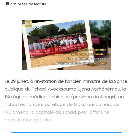
2 minutes de lecture
o
y
e
r
u
n
c
o
u
r
r
Le 29 juillet, à l’invitation de l’ancien ministre de la Santé
i
publique du Tchad, Avocksouma Djona Atchénémou, la
e
18e équipe médicale chinoise (province du Jiangxi) au
l
Tchad est arrivée au village de Masstour au nord de
N’Djamena, la capitale du Tchad, pour offrir une
consultation gratuite.