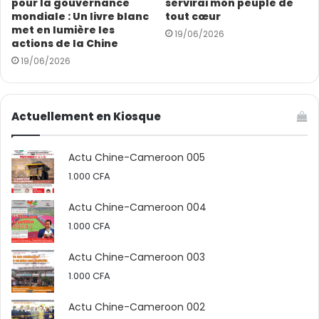
pour la gouvernance
servirai mon peuple de
mondiale : Un livre blanc
tout cœur
met en lumière les
19/06/2026
actions de la Chine
19/06/2026
Actuellement en Kiosque
Actu Chine-Cameroon 005
1.000
CFA
Actu Chine-Cameroon 004
Voyant la douleur de nombreux villageois soulagée, le
1.000
CFA
chef du village Mahamat Abakar Moussa, très ému, a
déclaré : « Les médecins chinois ont des compétences
Actu Chine-Cameroon 003
médicales avancées, et ils sont chaleureux et amicaux.
1.000
CFA
Après avoir appris la situation difficile des villageois, ils
ont pris l’initiative de fournir une consultation gratuite,
Actu Chine-Cameroon 002