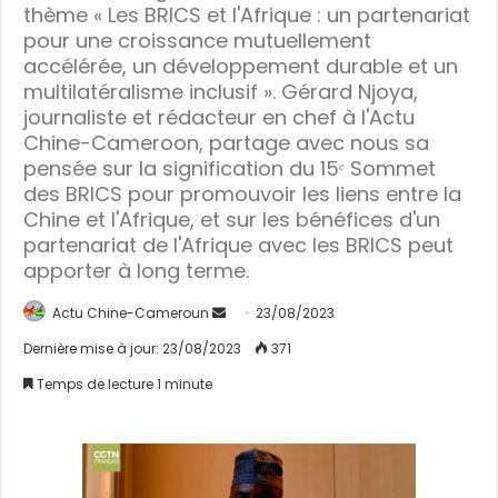
thème « Les BRICS et l'Afrique : un partenariat
pour une croissance mutuellement
accélérée, un développement durable et un
multilatéralisme inclusif ». Gérard Njoya,
journaliste et rédacteur en chef à l'Actu
Chine-Cameroon, partage avec nous sa
pensée sur la signification du 15ᵉ Sommet
des BRICS pour promouvoir les liens entre la
Chine et l'Afrique, et sur les bénéfices d'un
partenariat de l'Afrique avec les BRICS peut
apporter à long terme.
Actu Chine-Cameroun
E
23/08/2023
n
Dernière mise à jour: 23/08/2023
371
v
Temps de lecture 1 minute
o
y
e
r