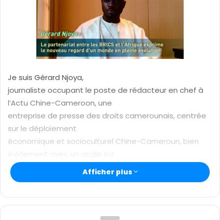
u
n
c
o
u
r
r
Je suis Gérard Njoya,
i
journaliste occupant le poste de rédacteur en chef à
e
l’Actu Chine-Cameroon, une
l
entreprise de presse des droits camerounais, centrée
sur le déploiement
économique et socioculturel Chine-Cameroun, bien
évidement avec un angle sur
les relations entre la Chine et 180 autres pays amis.
Afficher plus
En réalité, la Chine est un
grand pays dont le développement est étroitement lié
à sa civilisation et