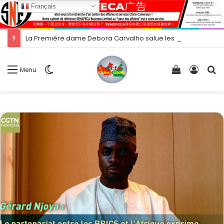
Français
La Première dame Debora Carvalho salue les 42 ans de mission médicale chinoise au Cap-Vert
Switch
Voir
Conne
R
Menu
skin
votre
panier