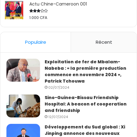
Actu Chine-Cameroon 001
1.000
CFA
Rated
2.50
out
of 5
Populaire
Récent
Exploitation de fer de Mbalam-
Nabeba : « la première production
commence en novembre 2024 »,
Patrick Tchouwa
02/07/2024
Sino-Guinea-Bissau Friendship
Hospital: A beacon of cooperation
and friendship
12/07/2024
Développement du Sud global : Xi
Jinping annonce des nouveaux