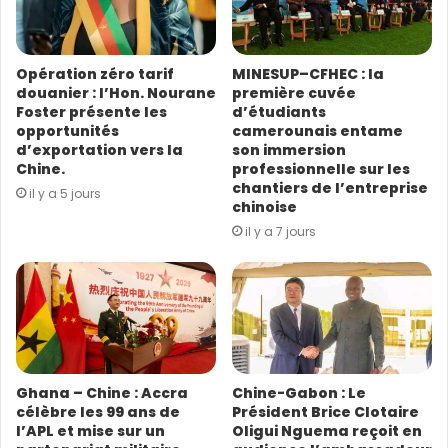
l’Afrique exprime le
r
e
nouveau regard d’un monde en pleine évolution. Ce
s
sont des pays qui veulent
Opération zéro tarif
MINESUP–CFHEC : la
s
regarder dans une même direction pour la paix, le
douanier : l’Hon. Nourane
première cuvée
e
Foster présente les
d’étudiants
développement et
E
opportunités
camerounais entame
m
l’environnement. À long terme, je vois que les BRICS
d’exportation vers la
son immersion
a
veulent aussi soutenir
Chine.
professionnelle sur les
i
chantiers de l’entreprise
l’Afrique dans son épanouissement.
il y a 5 jours
l
chinoise
il y a 7 jours
Source : CGTN Français
Ghana – Chine : Accra
Chine-Gabon : Le
célèbre les 99 ans de
Président Brice Clotaire
l’APL et mise sur un
Oligui Nguema reçoit en