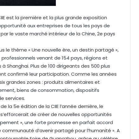
 CIIE est la première et la plus grande exposition
l’opportunité aux entreprises de tous les pays de
 par le vaste marché intérieur de la Chine, 2e pays
us le thème « Une nouvelle ère, un destin partagé »,
s professionnels venant de 154 pays, régions et
 à Shanghai. Plus de 100 dirigeants des 500 plus
t confirmé leur participation. Comme les années
six grandes zones : produits alimentaires et
pement, biens de consommation, dispositifs
e services.
e la 5e édition de la CIIE l’année dernière, le
« s’efforcerait de créer de nouvelles opportunités
ppement », une forte promesse en parfait accord
une communauté d’avenir partagé pour l’humanité ». A
’incontournable Foire de Guangzhou, grâce au célèbre