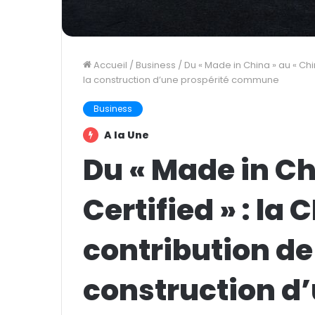
Accueil
/
Business
/
Du « Made in China » au « Chin
la construction d’une prospérité commune
Business
A la Une
Du « Made in Ch
Certified » : la 
contribution de 
construction d’