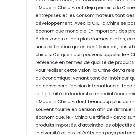
« Made In China », ont déjà permis à la Chin
entreprises et les consommateurs tant des
développement. Avec la CIIE, la Chine se po
économique mondiale. En important des pro
à des zones et des plateformes pilotes, ce 
sans distinction qui en bénéficieront, aussi
chinois. Ce que nous pouvons appeler le « C
référence en termes de qualité de produits 
Pour réaliser cette vision, la Chine devra rel
qu’économique, venant tant de l’intérieur que 
de convaincre l’opinion internationale, face
la légitimité du leadership mondial économi
« Made in China », dont beaucoup plus de mul
souvent tourné en dérision afin de diminuer l
économique, le « China Certified » devra surt
produits importés, d’atteindre les objectifs
la diversité et aux intérêts des pays partena