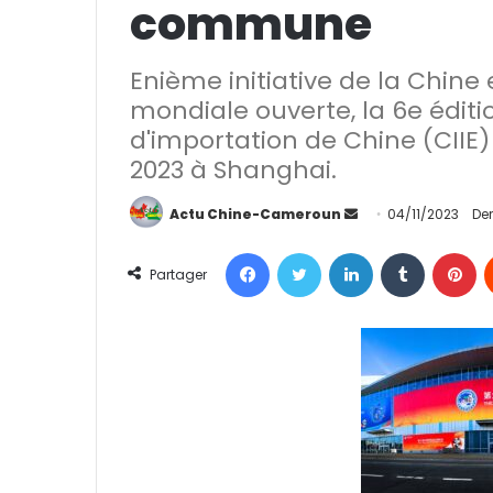
commune
Enième initiative de la Chin
mondiale ouverte, la 6e éditio
d'importation de Chine (CIIE
2023 à Shanghai.
Actu Chine-Cameroun
E
04/11/2023
Der
n
Facebook
Twitter
Linkedin
Tumblr
Pinterest
v
Partager
o
y
e
r
u
n
c
o