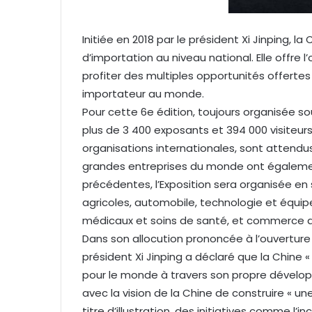
u
r
Initiée en 2018 par le président Xi Jinping, la
r
d’importation au niveau national. Elle offre 
i
e
profiter des multiples opportunités offertes
l
importateur au monde.
Pour cette 6e édition, toujours organisée so
plus de 3 400 exposants et 394 000 visiteur
organisations internationales, sont attendus
grandes entreprises du monde ont égalemen
précédentes, l’Exposition sera organisée en 
agricoles, automobile, technologie et équi
médicaux et soins de santé, et commerce d
Dans son allocution prononcée à l’ouverture d
président Xi Jinping a déclaré que la Chine 
pour le monde à travers son propre dévelo
avec la vision de la Chine de construire « 
titre d’illustration, des initiatives comme l