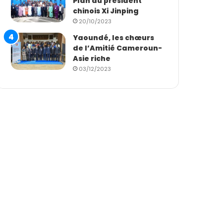
Plan du président
chinois Xi Jinping
20/10/2023
Yaoundé, les chœurs
de l’Amitié Cameroun-
Asie riche
03/12/2023