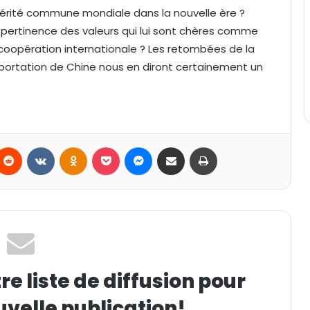
spérité commune mondiale dans la nouvelle ère ?
 pertinence des valeurs qui lui sont chères comme
 coopération internationale ? Les retombées de la
importation de Chine nous en diront certainement un
Reddit
VKontakte
Odnoklassniki
Pocket
Messenger
Partager par email
Imprimer
e liste de diffusion pour
uvelle publication!