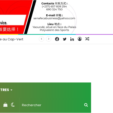
Facebook
Twitter
Linkedin
Connexion
Article
se au Cap-Vert
Aléatoire
TRES
Voir
Switch
Rechercher