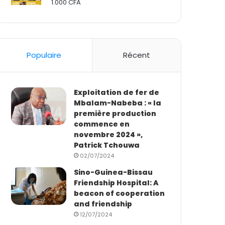
1.000
CFA
Rated
2.50
out
of 5
Populaire
Récent
Exploitation de fer de
Mbalam-Nabeba : « la
première production
commence en
novembre 2024 »,
Patrick Tchouwa
02/07/2024
Sino-Guinea-Bissau
Friendship Hospital: A
beacon of cooperation
and friendship
12/07/2024