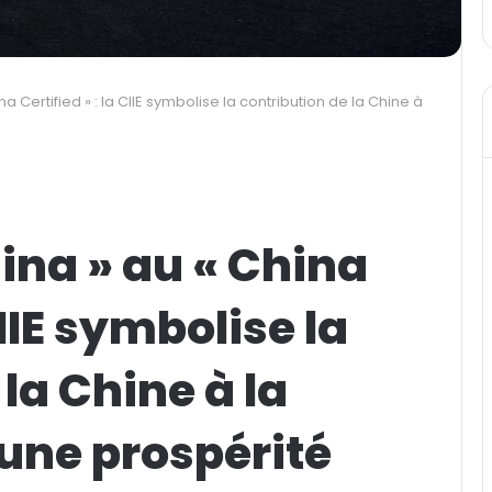
a Certified » : la CIIE symbolise la contribution de la Chine à
ina » au « China
CIIE symbolise la
la Chine à la
une prospérité