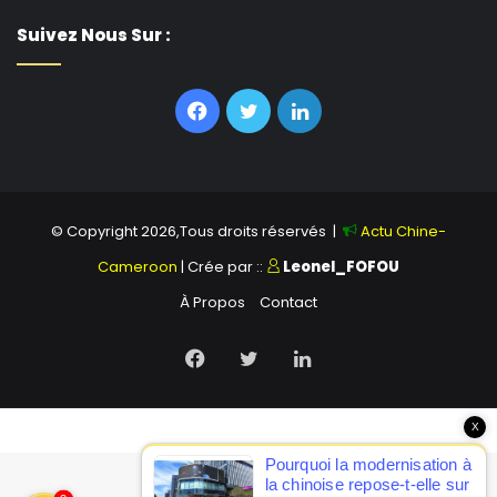
Suivez Nous Sur :
Facebook
Twitter
Linkedin
© Copyright 2026,Tous droits réservés |
Actu Chine-
Cameroon
| Crée par ::
Leonel_FOFOU
À Propos
Contact
Facebook
Twitter
Linkedin
X
Pourquoi la modernisation à
la chinoise repose-t-elle sur