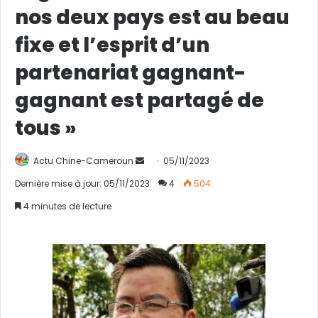
nos deux pays est au beau
fixe et l’esprit d’un
partenariat gagnant-
gagnant est partagé de
tous »
Actu Chine-Cameroun
E
05/11/2023
n
Dernière mise à jour: 05/11/2023
4
504
v
4 minutes de lecture
o
y
e
r
u
n
c