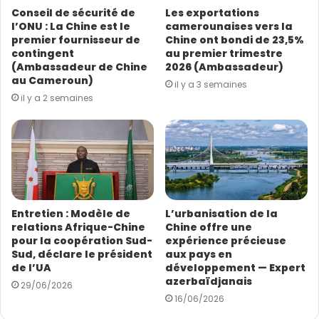
s
prospérité des deux pays, le mouvement des
Conseil de sécurité de
Les exportations
s
personnes entre les deux pays, l’installation de plus
l’ONU : La Chine est le
camerounaises vers la
e
d’entreprises privées chinoises au Cameroun lesquelles
premier fournisseur de
Chine ont bondi de 23,5%
E
contingent
au premier trimestre
ont créés plus d’opportunités d’emplois au Cameroun.
m
(Ambassadeur de Chine
2026 (Ambassadeur)
a
au Cameroun)
il y a 3 semaines
i
il y a 2 semaines
l
Alors Monsieur WENG, pouvez-vous nous
présenter en un seul mot le climat des affaires
commerciales qui règne actuellement entre le
Cameroun et la Chine.
Entretien : Modèle de
L’urbanisation de la
Je puis dire que le climat des affaires qui règne
relations Afrique-Chine
Chine offre une
actuellement entre nos deux pays est au beau fixe et
pour la coopération Sud-
expérience précieuse
Sud, déclare le président
aux pays en
l’esprit d’un partenariat gagnant-gagnant est partagé
de l’UA
développement — Expert
de tous. Les acteurs de la coopération entre nos deux
azerbaïdjanais
29/06/2026
pays sont en quête permanente de nouveaux modèles
16/06/2026
de coopération. Ils y injectent plus de fonds.