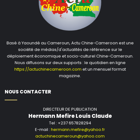
Monsieur le Président de Chambre de Commerce
de Chine au Cameroun, s’il fallait améliorer
quelque chose dans le cadre de la coopération
commerciale Chine-Cameroun, vous auriez
voulu que ce soit quoi ?
Basé à Yaoundé au Cameroun, Actu Chine-Cameroon est une
société de médias/d'actualités de référence sur le
déploiement économique et socio-culturel Chine-Cameroun.
Pour renforcer les échanges économiques et
Nous diffusons sur deux supports : le quotidien en ligne
commerciaux entre nos deux pays, je souhaiterais que
https://actuchinecameroon.com
et un mensuel format
le gouvernement camerounais accorde plus de
magazine.
mesures incitatives et de facilités. La coopération
entre nos deux pays a un très bon potentiel. Plus
NOUS CONTACTER
d’entreprises privées chinoises aimeraient venir investir
au Cameroun mais elles manquent des plateformes
DIRECTEUR DE PUBLICATION
d’accueils et d’orientations. La Chambre de commerce
Hermann Mefire Louis Claude
de Chine au Cameroun projette de construire d’ici peu
Tel : +237 657828294
E-mail :
hermann.mefire@yahoo.fr
un parc industriel sino-camerounais. Nous souhaiterions
actuchinecameroun@yahoo.com
obtenir du gouvernement camerounais, des facilités