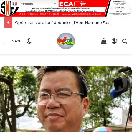
Français
Opération zéro tarif douanier : l’Hon. Nourane Foster présente les opportunités d’exportation vers la Chine.
Switch
Voir
Conne
R
Menu
skin
votre
panier