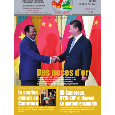
De mémoire fraiche, l’édition du Nguon qui a accueilli en
nombre croissant, les touristes chinois, est celle de
2018. Cette édition qui précède les éditions 2020 et
2022 suspendues pour des raisons liées à la pandémie
à covid-19, avait vu la participation considérable des
touristes chinois.
De son retour à Kasanè le 10 décembre 2023, le Sultan-
Roi des Bamoun, Sa Majesté
Mforifoum Mbombo
Njoya Mouhamad-Nabil
, a convoqué du 29
e
novembre au 06 décembre 2024, la 548
édition du
Nguon, Grandes journées culturelles du peuple Bamoun.