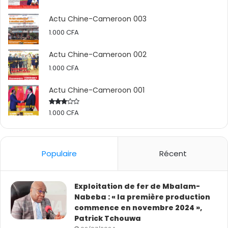
davantage, un grand nombre d’infrastructures de
Actu Chine-Cameroon 003
tourisme.
1.000
CFA
Actu Chine-Cameroon 002
1.000
CFA
Actu Chine-Cameroon 001
1.000
CFA
Rated
2.50
out
of 5
Populaire
Récent
Exploitation de fer de Mbalam-
Nabeba : « la première production
commence en novembre 2024 »,
Patrick Tchouwa