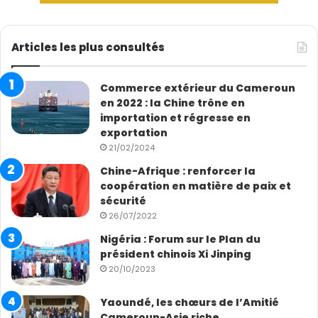
Sandrine Namen
Articles les plus consultés
Commerce extérieur du Cameroun
en 2022 : la Chine trône en
importation et régresse en
exportation
21/02/2024
Chine-Afrique : renforcer la
coopération en matière de paix et
sécurité
26/07/2022
Nigéria : Forum sur le Plan du
président chinois Xi Jinping
20/10/2023
Yaoundé, les chœurs de l’Amitié
Cameroun-Asie riche