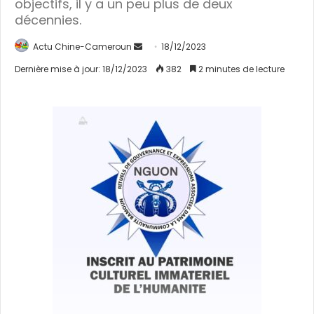
objectifs, il y a un peu plus de deux
décennies.
Actu Chine-Cameroun
E
18/12/2023
n
Dernière mise à jour: 18/12/2023
382
2 minutes de lecture
v
o
y
e
r
u
n
c
o
u
r
r
i
e