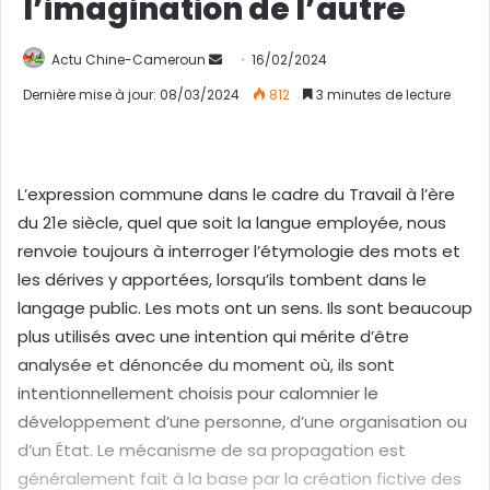
l’imagination de l’autre
Actu Chine-Cameroun
E
16/02/2024
n
Dernière mise à jour: 08/03/2024
812
3 minutes de lecture
v
o
y
e
L’expression commune dans le cadre du Travail à l’ère
r
du 21e siècle, quel que soit la langue employée, nous
u
renvoie toujours à interroger l’étymologie des mots et
n
les dérives y apportées, lorsqu’ils tombent dans le
c
langage public. Les mots ont un sens. Ils sont beaucoup
o
plus utilisés avec une intention qui mérite d’être
u
analysée et dénoncée du moment où, ils sont
r
intentionnellement choisis pour calomnier le
r
développement d’une personne, d’une organisation ou
i
d’un État. Le mécanisme de sa propagation est
e
généralement fait à la base par la création fictive des
l