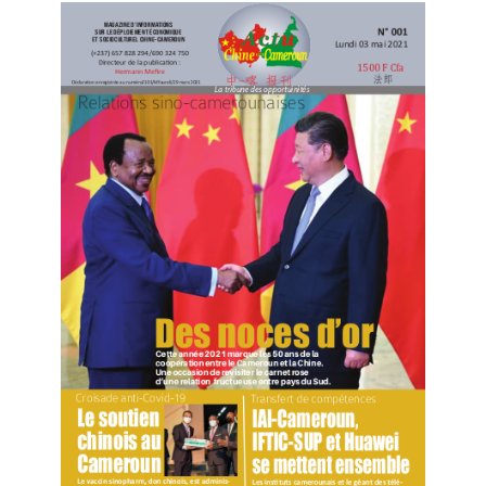
En somme, la Chine est certes jalousée et persécutée
pour son développement et son sens d’ouverture et
de partage, mais elle ne devrait craindre de rien. Les
quelques actes de terrorisme et des imageries du
« travail forcé » constitués par les forces exogènes et
endogènes pour déstabiliser et saboter son
économie, n’aura qu’un temps de vie d’une mouche de
mai. Seules les personnes qui ne connaissent pas la
Chine et le peuple chinois, pourront intelligiblement
croire au supposé « travail forcé » dans le Xinjiang.
Par Gérard Njoya