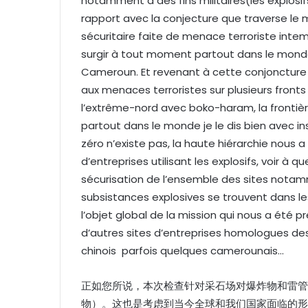
notamment à des fins militaires(les explosif
rapport avec la conjecture que traverse le
sécuritaire faite de menace terroriste int
surgir à tout moment partout dans le monde
Cameroun. Et revenant à cette conjoncture 
aux menaces terroristes sur plusieurs front
l’extrême-nord avec boko-haram, la frontiè
partout dans le monde je le dis bien avec in
zéro n’existe pas, la haute hiérarchie nous a 
d’entreprises utilisant les explosifs, voir à q
sécurisation de l’ensemble des sites nota
subsistances explosives se trouvent dans les
l’objet global de la mission qui nous a été p
d’autres sites d’entreprises homologues de
chinois parfois quelques camerounais…
正如您所说，本次检查针对采石场对爆炸物和雷管
物）。这也是考虑到当今全球和我们国家面临的形