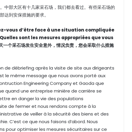
。中部大区有十几家采石场，我们都去看过。有些采石场的
部达到安保措施的要求。
ez-vous d’être face à une situation compliquée
. Quelles sont les mesures appropriées que vous
天一个采石场发生安全意外，情况负责，您会采取什么措施
ion de débriefing après la visite de site aux dirigeants
, c’est le même message que nous avons porté aux
ontruction Engineering Company et Gaoda que
e quand une entreprise minière de carrière se
ttre en danger la vie des populations
uite de fermer et nous rendons compte à la
inistrative de veiller à la sécurité des biens et des
hie. C’est ce que nous faisons d’abord. Nous
s pour optimiser les mesures sécuritaires sur ce