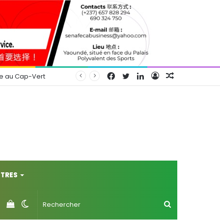
Facebook
Twitter
Linkedin
Connexion
Article
se au Cap-Vert
Aléatoire
TRES
Voir
Switch
Rechercher