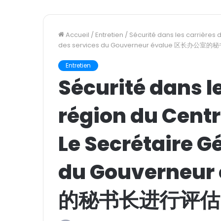
Accueil
/
Entretien
/
Sécurité dans les carrières 
des services du Gouverneur évalue 区长办公
Entretien
Sécurité dans le
région du Cent
Le Secrétaire G
du Gouverneu
的秘书长进行评估