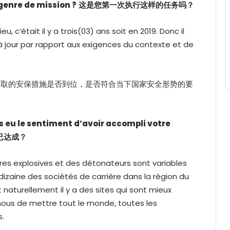
 genre de mission ?
这是您第一次执行这样的任务吗？
eu, c’était il y a trois(03) ans soit en 2019. Donc il
t à jour par rapport aux exigences du contexte et de
场采取的安保措施是否到位，是否符合当下国家安全形势的要
us eu le sentiment d’avoir accompli votre
已达成？
res explosives et des détonateurs sont variables
e dizaine des sociétés de carrière dans la région du
 naturellement il y a des sites qui sont mieux
 nous de mettre tout le monde, toutes les
s.