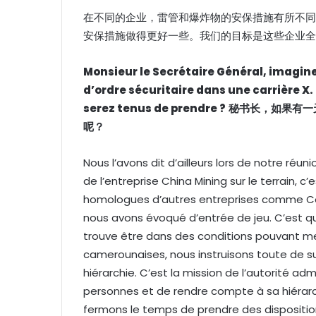
在不同的企业，雷管和爆炸物的安保措施有所不同
安保措施做得更好一些。我们的目标是这些企业全
Monsieur le Secrétaire Général, imagin
d’ordre sécuritaire dans une carrière X
serez tenus de prendre ?
秘书长，如果有一
呢？
Nous l’avons dit d’ailleurs lors de notre réun
de l’entreprise China Mining sur le terrain
homologues d’autres entreprises comme C
nous avons évoqué d’entrée de jeu. C’est qu
trouve être dans des conditions pouvant me
camerounaises, nous instruisons toute de s
hiérarchie. C’est la mission de l’autorité adm
personnes et de rendre compte à sa hiérarc
fermons le temps de prendre des disposition