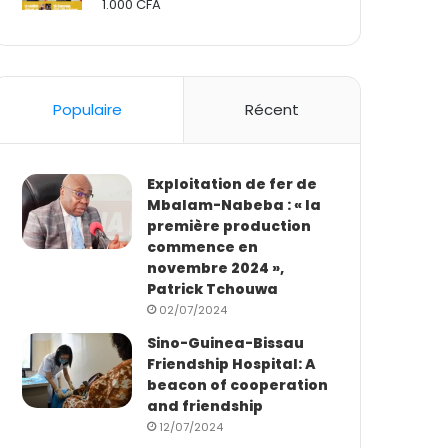
1.000
CFA
Rated
2.50
out
of 5
Populaire
Récent
Exploitation de fer de
Mbalam-Nabeba : « la
première production
commence en
novembre 2024 »,
Patrick Tchouwa
02/07/2024
Sino-Guinea-Bissau
Friendship Hospital: A
beacon of cooperation
and friendship
12/07/2024