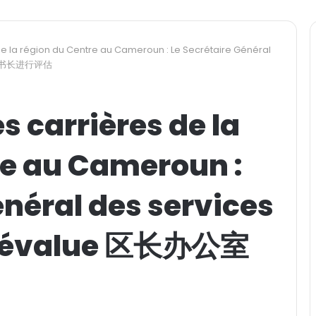
de la région du Centre au Cameroun : Le Secrétaire Général
室的秘书长进行评估
s carrières de la
re au Cameroun :
énéral des services
r évalue 区长办公室