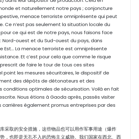
s) dans leur dispositif de production. Cela en
 monde et naturellement notre pays ; conjoncture
empestive, menace terroriste omniprésente qui peut
. Ce n’est pas seulement la situation locale du
pour ce qui est de notre pays, nous faisons face
s : Nord-ouest et du Sud-ouest du pays, dans
re Est… La menace terroriste est omniprésente
sistance. Et c’est pour cela que comme le risque
prescrit de faire le tour de tous ces sites
uel point les mesures sécuritaires, le dispositif de
mment des dépôts de détonateurs et des
 conditions optimales de sécurisation. Voilà en fait
rescrite. Nous étions à Gaoda après, passés visiter
s carrières également promus entreprises par des
库采取的安全措施，这些物品也可以用作军事用途（爆炸
势，也即是无孔不入的恐怖主义威胁。我们国家在西北、西