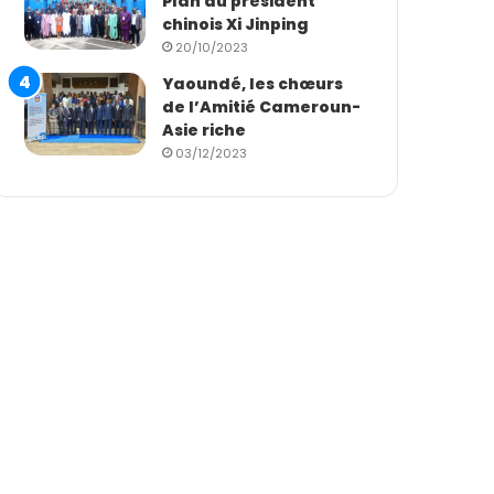
Plan du président
chinois Xi Jinping
20/10/2023
Yaoundé, les chœurs
de l’Amitié Cameroun-
Asie riche
03/12/2023