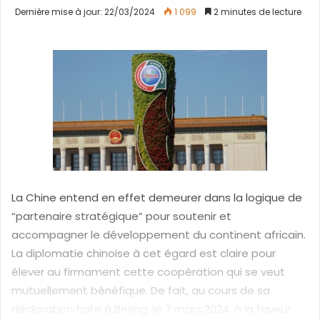
n
Dernière mise à jour: 22/03/2024
1 099
2 minutes de lecture
v
o
y
e
r
u
n
c
o
u
r
La Chine entend en effet demeurer dans la logique de
r
“partenaire stratégique” pour soutenir et
i
accompagner le développement du continent africain.
e
La diplomatie chinoise à cet égard est claire pour
l
élever au firmament cette coopération qui se veut
mutuellement bénéfique. De fait, au cours de sa
déclaration faite à Beijing, le 7 mars 2024, à la faveur