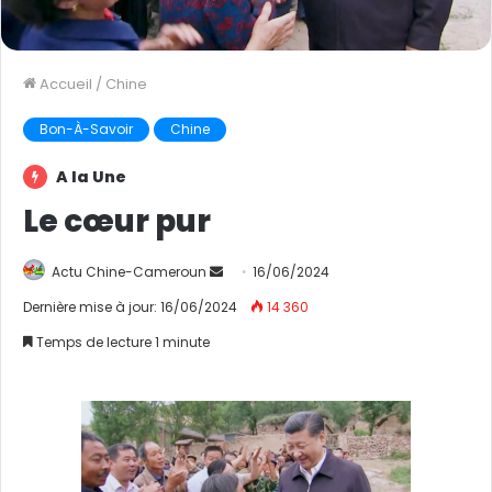
Accueil
/
Chine
Bon-À-Savoir
Chine
A la Une
Le cœur pur
Actu Chine-Cameroun
E
16/06/2024
n
Dernière mise à jour: 16/06/2024
14 360
v
Temps de lecture 1 minute
o
y
e
r
u
n