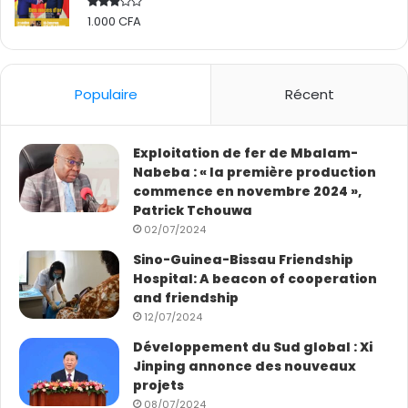
1.000
CFA
Rated
2.50
out
of 5
Populaire
Récent
Exploitation de fer de Mbalam-
Nabeba : « la première production
commence en novembre 2024 »,
Patrick Tchouwa
02/07/2024
Sino-Guinea-Bissau Friendship
Hospital: A beacon of cooperation
and friendship
12/07/2024
Développement du Sud global : Xi
Jinping annonce des nouveaux
projets
08/07/2024