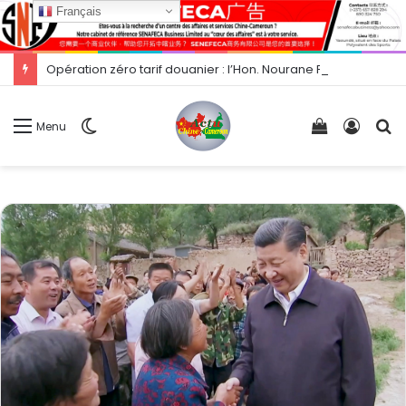
Français
Opération zéro tarif douanier : l’Hon. Nourane Foster présente les opportunités d’exportation vers la Chine.
Switch
Voir
Conne
R
Menu
skin
votre
panier