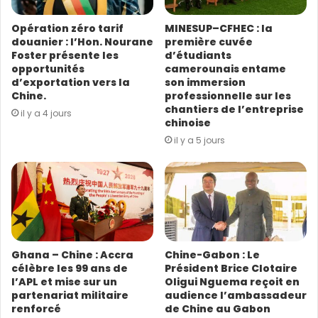
e
permettre aux villageois de prendre un repas complet
s
de viande à réaliser le rêve chinois du grand renouveau
Opération zéro tarif
MINESUP–CFHEC : la
s
de la nation chinoise, faire des choses pratiques pour le
douanier : l’Hon. Nourane
première cuvée
e
Foster présente les
d’étudiants
peuple, c’est toujours sa conviction la plus forte.
E
opportunités
camerounais entame
m
d’exportation vers la
son immersion
a
(Source/photo : CGTN Français)
Chine.
professionnelle sur les
i
chantiers de l’entreprise
il y a 4 jours
l
chinoise
il y a 5 jours
Ghana – Chine : Accra
Chine-Gabon : Le
célèbre les 99 ans de
Président Brice Clotaire
l’APL et mise sur un
Oligui Nguema reçoit en
partenariat militaire
audience l’ambassadeur
renforcé
de Chine au Gabon