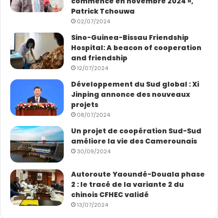
commence en novembre 2024 »,
Patrick Tchouwa
02/07/2024
Sino-Guinea-Bissau Friendship
Hospital: A beacon of cooperation
and friendship
12/07/2024
Développement du Sud global : Xi
Jinping annonce des nouveaux
projets
08/07/2024
Un projet de coopération Sud-Sud
améliore la vie des Camerounais
30/09/2024
Autoroute Yaoundé-Douala phase
2 : le tracé de la variante 2 du
chinois CFHEC validé
13/07/2024