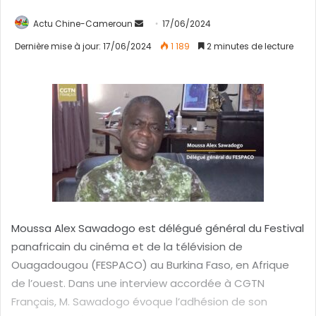
Actu Chine-Cameroun
E
17/06/2024
n
Dernière mise à jour: 17/06/2024
1 189
2 minutes de lecture
v
o
y
e
r
u
n
c
o
u
Moussa Alex Sawadogo est délégué général du Festival
r
r
panafricain du cinéma et de la télévision de
i
Ouagadougou (FESPACO) au Burkina Faso, en Afrique
e
de l’ouest. Dans une interview accordée à CGTN
l
Français, M. Sawadogo évoque l’adhésion de son