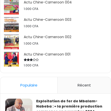
Actu Chine-Cameroon 004
1.000
CFA
Actu Chine-Cameroon 003
1.000
CFA
Actu Chine-Cameroon 002
1.000
CFA
Actu Chine-Cameroon 001
1.000
CFA
Rated
2.50
out
of 5
Populaire
Récent
Exploitation de fer de Mbalam-
Nabeba : « la première production