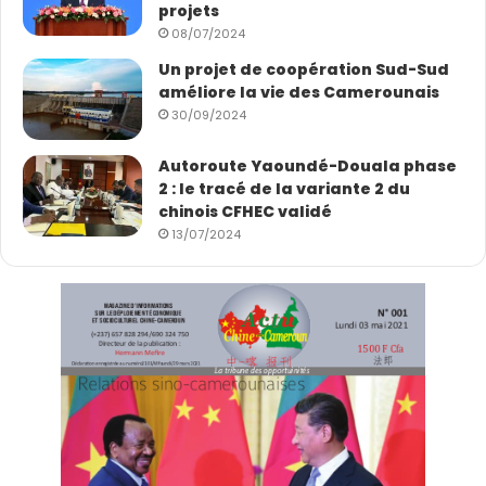
projets
08/07/2024
Un projet de coopération Sud-Sud
améliore la vie des Camerounais
30/09/2024
Autoroute Yaoundé-Douala phase
2 : le tracé de la variante 2 du
chinois CFHEC validé
13/07/2024