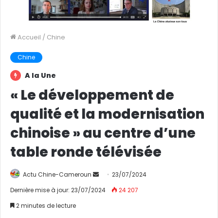
Accueil
/
Chine
Chine
A la Une
« Le développement de
qualité et la modernisation
chinoise » au centre d’une
table ronde télévisée
Actu Chine-Cameroun
E
23/07/2024
n
Dernière mise à jour: 23/07/2024
24 207
v
2 minutes de lecture
o