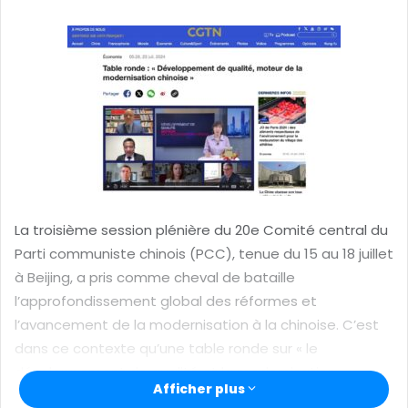
y
e
r
u
n
c
o
u
r
r
i
La troisième session plénière du 20e Comité central du
e
Parti communiste chinois (PCC), tenue du 15 au 18 juillet
l
à Beijing, a pris comme cheval de bataille
l’approfondissement global des réformes et
l’avancement de la modernisation à la chinoise. C’est
dans ce contexte qu’une table ronde sur « le
développement de qualité et la modernisation
Afficher plus
chinoise » a été organisé dernièrement par CGTN