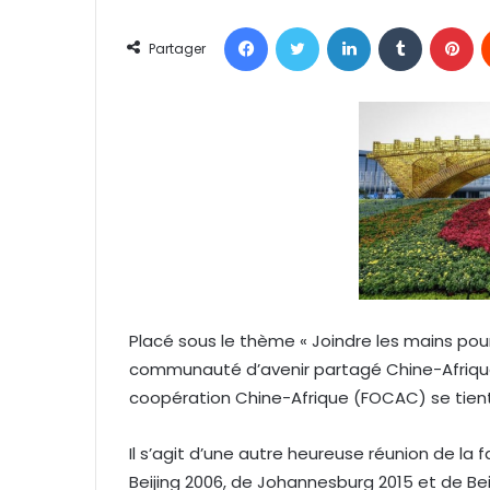
v
Facebook
Twitter
Linkedin
Tumblr
Pinterest
o
Partager
y
e
r
u
n
c
o
u
r
r
i
Placé sous le thème « Joindre les mains pour
e
communauté d’avenir partagé Chine-Afrique
l
coopération Chine-Afrique (FOCAC) se tient
Il s’agit d’une autre heureuse réunion de la
Beijing 2006, de Johannesburg 2015 et de Be