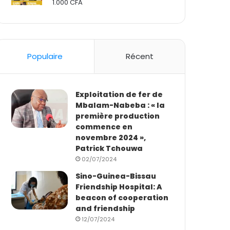
1.000
CFA
Rated
2.50
out
of 5
Populaire
Récent
Exploitation de fer de
Mbalam-Nabeba : « la
première production
commence en
novembre 2024 »,
Patrick Tchouwa
02/07/2024
Sino-Guinea-Bissau
Friendship Hospital: A
beacon of cooperation
and friendship
12/07/2024