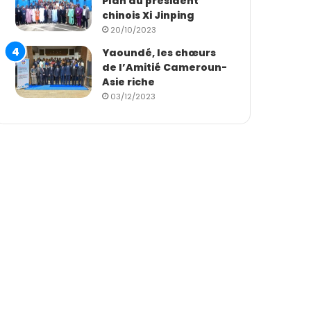
Plan du président
chinois Xi Jinping
20/10/2023
Yaoundé, les chœurs
de l’Amitié Cameroun-
Asie riche
03/12/2023