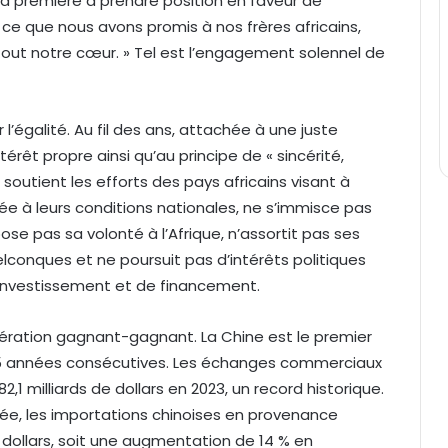
é la première à prendre position en faveur de
t ce que nous avons promis à nos frères africains,
tout notre cœur. » Tel est l’engagement solennel de
l’égalité. Au fil des ans, attachée à une juste
ntérêt propre ainsi qu’au principe de « sincérité,
soutient les efforts des pays africains visant à
 à leurs conditions nationales, ne s’immisce pas
pose pas sa volonté à l’Afrique, n’assortit pas ses
elconques et ne poursuit pas d’intérêts politiques
’investissement et de financement.
pération gagnant-gagnant. La Chine est le premier
 15 années consécutives. Les échanges commerciaux
2,1 milliards de dollars en 2023, un record historique.
ée, les importations chinoises en provenance
de dollars, soit une augmentation de 14 % en