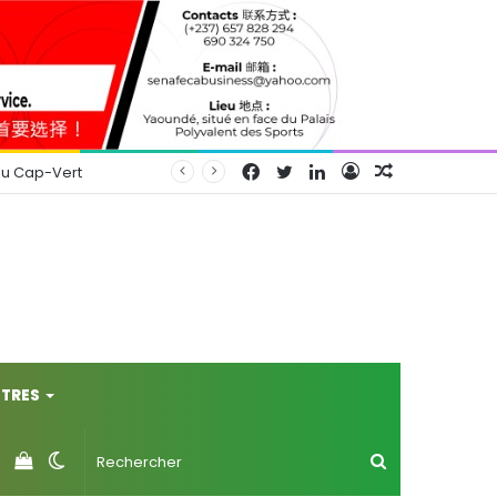
Facebook
Twitter
Linkedin
Connexion
Article
au Cap-Vert
Aléatoire
TRES
Voir
Switch
Rechercher