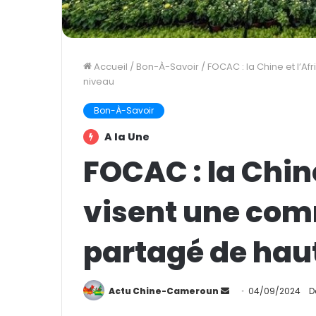
Accueil
/
Bon-À-Savoir
/
FOCAC : la Chine et l’A
niveau
Bon-À-Savoir
A la Une
FOCAC : la Chine
visent une co
partagé de hau
Actu Chine-Cameroun
E
04/09/2024
D
n