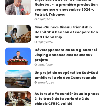
enregistrée, les réformes récentes visent à offrir des
Nabeba : « la première production
services publics en fonction du lieu de résidence,
commence en novembre 2024 »,
Patrick Tchouwa
indépendamment du statut d’enregistrement. Cette
02/07/2024
initiative libère non seulement le potentiel de
Sino-Guinea-Bissau Friendship
consommation, mais réduit également les coûts pour
Hospital: A beacon of cooperation
les gouvernements locaux grâce à des économies
and friendship
d’échelle.
12/07/2024
Développement du Sud global : Xi
L’année 2024 a illustré la remarquable capacité de la
Jinping annonce des nouveaux
Chine à faire face aux défis complexes avec sérénité
projets
et une action coordonnée. Forte d’une vision
08/07/2024
stratégique claire pour 2025 et les années à venir, la
Un projet de coopération Sud-Sud
Chine est non seulement bien placée pour poursuivre
améliore la vie des Camerounais
la construction d’une économie robuste et dynamique,
30/09/2024
mais s’affirme aussi comme un facteur clé de stabilité
Autoroute Yaoundé-Douala phase
et de progrès dans le développement international.
2 : le tracé de la variante 2 du
chinois CFHEC validé