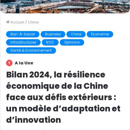
Accueil
/
Chine
Bon-À-Savoir
Business
Chine
Économie
Infrastructures
NTIC
Opinions
Santé & Environnement
A la Une
Bilan 2024, la résilience
économique de la Chine
face aux défis extérieurs :
un modèle d’adaptation et
d’innovation