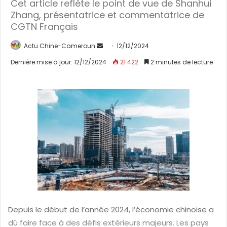
Cet article reflète le point de vue de Shanhui
Zhang, présentatrice et commentatrice de
CGTN Français
Actu Chine-Cameroun
E
12/12/2024
n
Dernière mise à jour: 12/12/2024
21 422
2 minutes de lecture
v
o
y
e
r
u
n
c
o
u
r
r
Depuis le début de l’année 2024, l’économie chinoise a
i
dû faire face à des défis extérieurs majeurs. Les pays