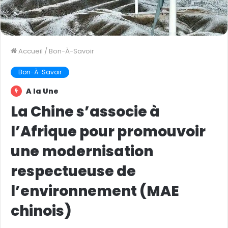
Accueil
/
Bon-À-Savoir
Bon-À-Savoir
A la Une
La Chine s’associe à
l’Afrique pour promouvoir
une modernisation
respectueuse de
l’environnement (MAE
chinois)