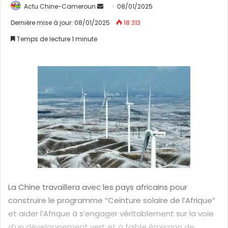
Actu Chine-Cameroun
E
08/01/2025
n
Dernière mise à jour: 08/01/2025
18 313
v
Temps de lecture 1 minute
o
y
e
r
u
n
c
o
u
r
r
i
La Chine travaillera avec les pays africains pour
e
construire le programme “Ceinture solaire de l’Afrique”
l
et aider l’Afrique à s’engager véritablement sur la voie
d’un développement vert et à faible émission de