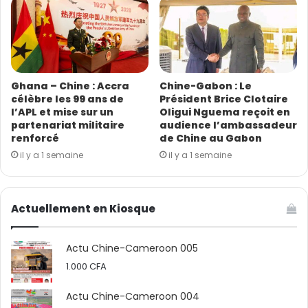
gouvernance climatique internationale, a ajouté M.
Wang.
Notant que des responsabilités justes et communes,
mais différenciées, doivent être respectées, M. Wang a
Ghana – Chine : Accra
Chine-Gabon : Le
appelé les pays développés à assumer leurs
célèbre les 99 ans de
Président Brice Clotaire
responsabilités historiques, à s’acquitter sérieusement
l’APL et mise sur un
Oligui Nguema reçoit en
partenariat militaire
audience l’ambassadeur
de leurs obligations et à fournir un soutien financier,
renforcé
de Chine au Gabon
technique et de renforcement des capacités aux pays
il y a 1 semaine
il y a 1 semaine
en développement, en particulier aux pays africains.
(Source : Xinhua ; photo : ACC)
Actuellement en Kiosque
Actu Chine-Cameroon 005
1.000
CFA
Actu Chine-Cameroon 004