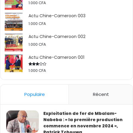
1.000
CFA
Actu Chine-Cameroon 003
1.000
CFA
Actu Chine-Cameroon 002
1.000
CFA
Actu Chine-Cameroon 001
1.000
CFA
Rated
2.50
out
of 5
Populaire
Récent
Exploitation de fer de Mbalam-
Nabeba : « la première production
commence en novembre 2024 »,
Patrick Tchouwa