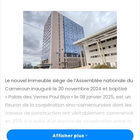
o
y
e
r
u
n
c
o
u
r
Le nouvel immeuble siège de l’Assemblée nationale du
r
Cameroun inauguré le 30 novembre 2024 et baptisé
i
« Palais des Verres Paul Biya » le 08 janvier 2025, est un
e
fleuron de la coopération sino-camerounaise dont les
l
travaux de construction ont véritablement commencé
en 2019, à la suite d’un Accord de coopération entre la
Chine et le Cameroun signé en 2017.
Afficher plus