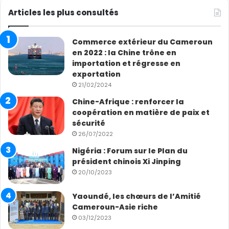
Articles les plus consultés
Commerce extérieur du Cameroun
en 2022 : la Chine trône en
importation et régresse en
exportation
21/02/2024
Chine-Afrique : renforcer la
coopération en matière de paix et
sécurité
26/07/2022
Nigéria : Forum sur le Plan du
président chinois Xi Jinping
20/10/2023
Galerie des photos du Palais des Verres Paul Biya,
fleuron de la coopération Chine-Afrique.
Yaoundé, les chœurs de l’Amitié
Cameroun-Asie riche
03/12/2023