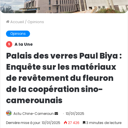
Accueil
/
Opinions
Opinions
A la Une
Palais des verres Paul Biya :
Enquête sur les matériaux
de revêtement du fleuron
de la coopération sino-
camerounais
Actu Chine-Cameroun
E
13/01/2025
n
Dernière mise à jour: 13/01/2025
27 426
3 minutes de lecture
v