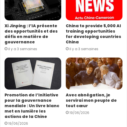
d
r
e
s
Xi Jinping : l’IA présente
China to provide 5,000 AI
s
des opportunités et des
training opportunities
e
défis en matière de
for developing countries
E
gouvernance
China
m
il y a 3 semaines
il y a 3 semaines
a
i
l
Promotion de l’Initiative
Avec abnégation, je
pour la gouvernance
servirai mon peuple de
mondiale : Un livre blanc
tout cœur
met en lumière les
19/06/2026
actions de la Chine
19/06/2026