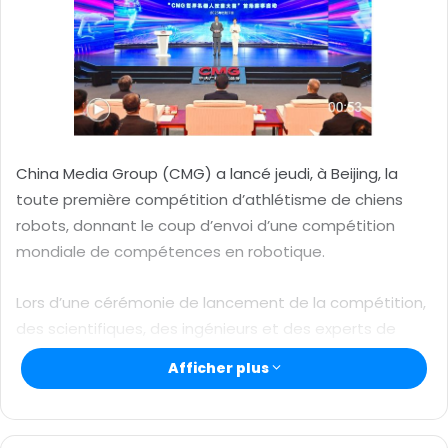
u
n
c
o
u
r
r
China Media Group (CMG) a lancé jeudi, à Beijing, la
i
toute première compétition d’athlétisme de chiens
e
robots, donnant le coup d’envoi d’une compétition
l
mondiale de compétences en robotique.
Lors d’une cérémonie de lancement de la compétition,
des scientifiques, des ingénieurs et des experts de
l’industrie robotique ont présenté les dernières
Afficher plus
innovations en matière de robotique, avec des
démonstrations de pointe, notamment des chiens
robots agiles naviguant sur des parcours d’obstacles