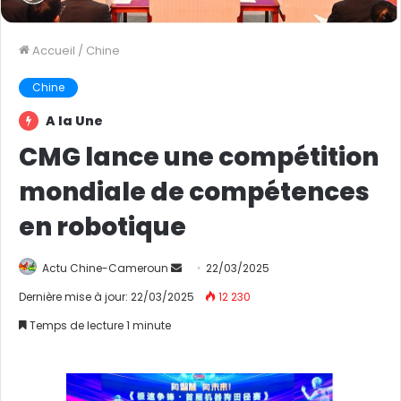
Accueil
/
Chine
Chine
A la Une
CMG lance une compétition
mondiale de compétences
en robotique
Actu Chine-Cameroun
E
22/03/2025
n
Dernière mise à jour: 22/03/2025
12 230
v
Temps de lecture 1 minute
o
y
e
r