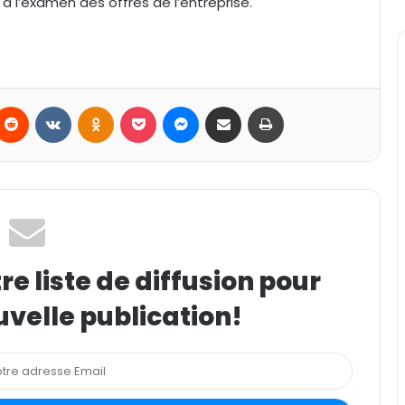
à l’examen des offres de l’entreprise.
Reddit
VKontakte
Odnoklassniki
Pocket
Messenger
Partager par email
Imprimer
e liste de diffusion pour
uvelle publication!