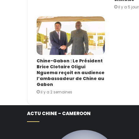
il y a 5 jour
Chine-Gabon : Le Président
Brice Clotaire Oligui
Nguema reçoit en audience
l’ambassadeur de Chine au
Gabon
il y a 2 semaines
ACTU CHINE – CAMEROON