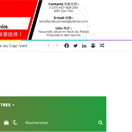
Facebook
Twitter
Linkedin
Connexion
Article
se au Cap-Vert
Aléatoire
TRES
Voir
Switch
Rechercher