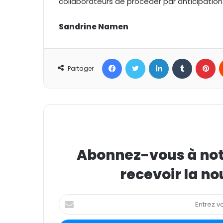
collaborateurs de procéder par anticipation 
Sandrine Namen
Facebook
Twitter
Linkedin
Tumblr
Pinterest
Partager
Abonnez-vous à notr
recevoir la no
E
n
t