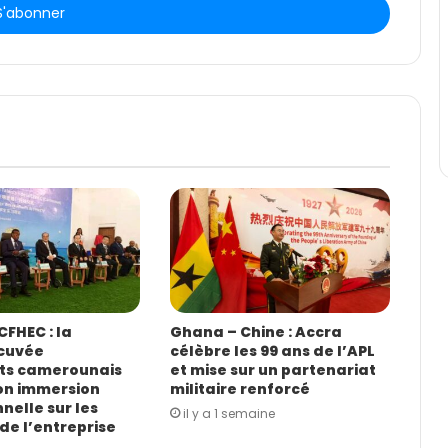
FHEC : la
Ghana – Chine : Accra
cuvée
célèbre les 99 ans de l’APL
ts camerounais
et mise sur un partenariat
on immersion
militaire renforcé
nelle sur les
il y a 1 semaine
de l’entreprise