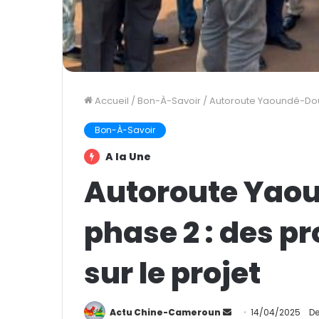
Accueil
/
Bon-À-Savoir
/
Autoroute Yaoundé-Doual
Bon-À-Savoir
A la Une
Autoroute Yao
phase 2 : des p
sur le projet
Actu Chine-Cameroun
E
14/04/2025
De