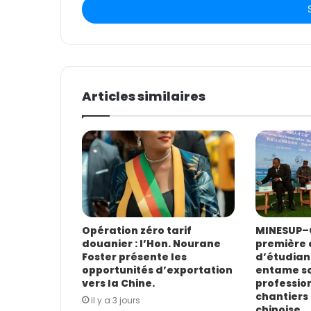
r
e
z
v
o
t
Articles similaires
r
e
a
d
r
e
s
s
e
E
Opération zéro tarif
MINESUP–C
douanier : l’Hon. Nourane
première 
m
Foster présente les
d’étudian
a
opportunités d’exportation
entame s
i
vers la Chine.
profession
l
chantiers 
il y a 3 jours
chinoise