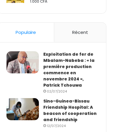
1.000
CFA
Rated
2.50
out
of 5
Populaire
Récent
Exploitation de fer de
Mbalam-Nabeba : « la
première production
commence en
novembre 2024 »,
Patrick Tchouwa
02/07/2024
Sino-Guinea-Bissau
Friendship Hospital: A
beacon of cooperation
and friendship
12/07/2024