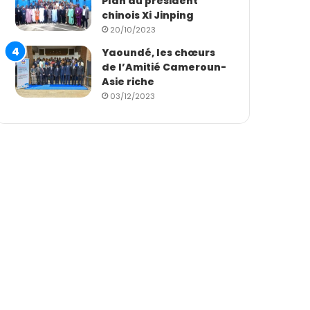
Plan du président
chinois Xi Jinping
20/10/2023
Yaoundé, les chœurs
de l’Amitié Cameroun-
Asie riche
03/12/2023