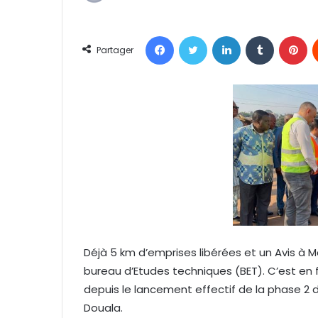
n
v
Facebook
Twitter
Linkedin
Tumblr
Pinterest
o
Partager
y
e
r
u
n
c
o
u
r
r
i
e
Déjà 5 km d’emprises libérées et un Avis à M
l
bureau d’Etudes techniques (BET). C’est en 
depuis le lancement effectif de la phase 2 
Douala.