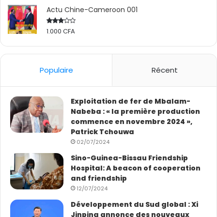
Actu Chine-Cameroon 001
1.000
CFA
Rated
2.50
out
of 5
Populaire
Récent
Exploitation de fer de Mbalam-
Nabeba : « la première production
commence en novembre 2024 »,
Patrick Tchouwa
02/07/2024
Sino-Guinea-Bissau Friendship
Hospital: A beacon of cooperation
and friendship
12/07/2024
Développement du Sud global : Xi
Jinping annonce des nouveaux