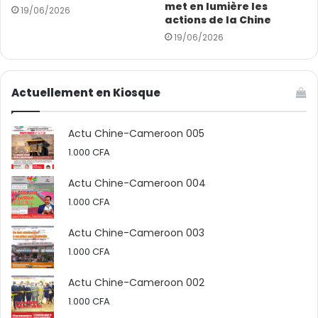
met en lumière les
19/06/2026
actions de la Chine
En 2025, le monde célèbre les 130 ans du cinéma, tandis
19/06/2026
que la Chine marque le 120e anniversaire de son
industrie du septième art.
Actuellement en Kiosque
(Source : CGTN Français ; photo : CMG)
Actu Chine-Cameroon 005
1.000
CFA
Actu Chine-Cameroon 004
1.000
CFA
Actu Chine-Cameroon 003
1.000
CFA
Actu Chine-Cameroon 002
1.000
CFA