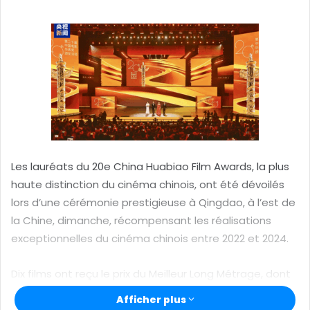
y
e
r
u
n
c
o
u
r
r
Les lauréats du 20e China Huabiao Film Awards, la plus
i
haute distinction du cinéma chinois, ont été dévoilés
e
lors d’une cérémonie prestigieuse à Qingdao, à l’est de
l
la Chine, dimanche, récompensant les réalisations
exceptionnelles du cinéma chinois entre 2022 et 2024.
Dix films ont reçu le prix du Meilleur Long Métrage, dont
le thriller judiciaire “Article 20” de Zhang Yimou et
Afficher plus
l’épopée de science-fiction “The Wandering Earth 2”,