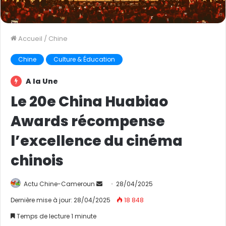
Accueil
/
Chine
Chine
Culture & Éducation
A la Une
Le 20e China Huabiao
Awards récompense
l’excellence du cinéma
chinois
Actu Chine-Cameroun
E
28/04/2025
n
Dernière mise à jour: 28/04/2025
18 848
v
Temps de lecture 1 minute
o