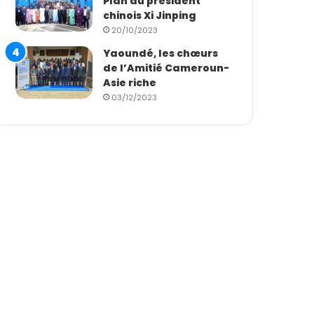
Plan du président
chinois Xi Jinping
20/10/2023
Yaoundé, les chœurs
de l’Amitié Cameroun-
Asie riche
03/12/2023