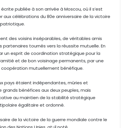
écrite publiée à son arrivée à Moscou, où il s’est
er aux célébrations du 80e anniversaire de la victoire
patriotique.
aient des voisins inséparables, de véritables amis
s partenaires tournés vers la réussite mutuelle. En
par un esprit de coordination stratégique pour la
 d’amitié et de bon voisinage permanents, par une
ne coopération mutuellement bénéfique.
deux pays étaient indépendantes, mûries et
de grands bénéfices aux deux peuples, mais
ative au maintien de la stabilité stratégique
polaire égalitaire et ordonné.
aire de la victoire de la guerre mondiale contre le
on des Nations Unies, at-il noté.