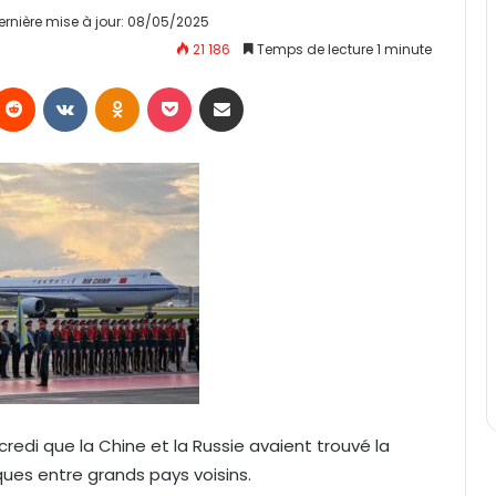
ernière mise à jour: 08/05/2025
21 186
Temps de lecture 1 minute
Reddit
VKontakte
Odnoklassniki
Pocket
Partager par email
credi que la Chine et la Russie avaient trouvé la
ques entre grands pays voisins.