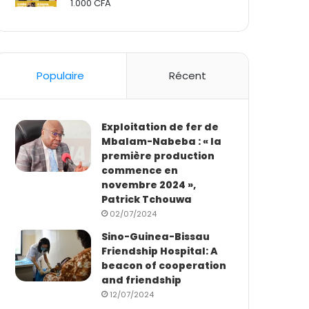
1.000
CFA
Rated
2.50
out
of 5
Populaire
Récent
Exploitation de fer de
Mbalam-Nabeba : « la
première production
commence en
novembre 2024 »,
Patrick Tchouwa
02/07/2024
Sino-Guinea-Bissau
Friendship Hospital: A
beacon of cooperation
and friendship
12/07/2024