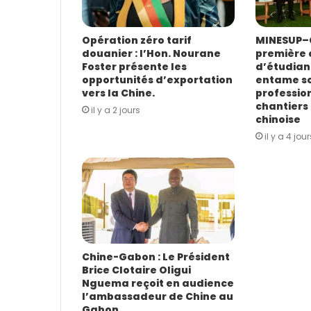
s
e
E
Opération zéro tarif
MINESUP–C
douanier : l’Hon. Nourane
première 
m
Foster présente les
d’étudian
a
opportunités d’exportation
entame s
i
vers la Chine.
profession
l
chantiers 
il y a 2 jours
chinoise
il y a 4 jour
Chine-Gabon : Le Président
Brice Clotaire Oligui
Nguema reçoit en audience
l’ambassadeur de Chine au
Gabon