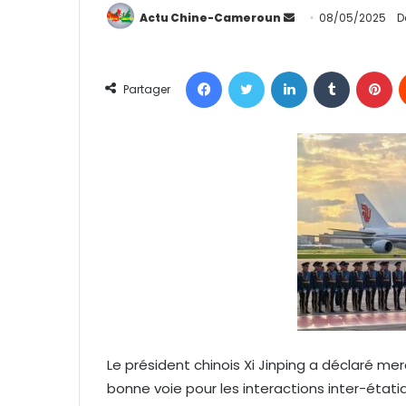
Actu Chine-Cameroun
E
08/05/2025
D
n
v
Facebook
Twitter
Linkedin
Tumblr
Pinterest
o
Partager
y
e
r
u
n
c
o
u
r
r
i
e
Le président chinois Xi Jinping a déclaré mer
l
bonne voie pour les interactions inter-étati