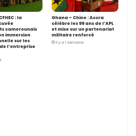
FHEC : la
Ghana – Chine : Accra
cuvée
célèbre les 99 ans de l’APL
ts camerounais
et mise sur un partenariat
on immersion
militaire renforcé
nelle sur les
il y a 1 semaine
de l’entreprise
s