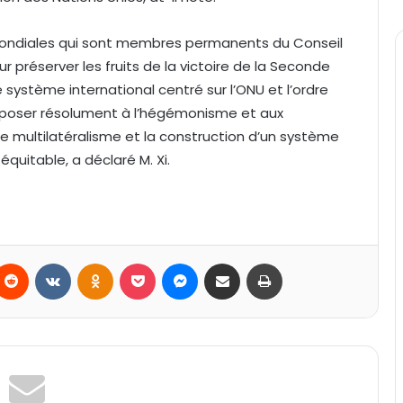
 mondiales qui sont membres permanents du Conseil
ur préserver les fruits de la victoire de la Seconde
ystème international centré sur l’ONU et l’ordre
’opposer résolument à l’hégémonisme et aux
le multilatéralisme et la construction d’un système
quitable, a déclaré M. Xi.
Reddit
VKontakte
Odnoklassniki
Pocket
Messenger
Partager par email
Imprimer