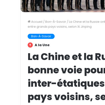
Accueil
/
Bon-À-Savoir
/
La Chine et la Russie on
entre grands pays voisins, selon Xi Jinping
Bon-À-Savoir
A la Une
La Chine et la R
bonne voie pour
inter-étatiques
pays voisins, s