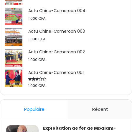
Actu Chine-Cameroon 004
1.000
CFA
Actu Chine-Cameroon 003
1.000
CFA
Actu Chine-Cameroon 002
1.000
CFA
Actu Chine-Cameroon 001
1.000
CFA
Rated
2.50
out
of 5
Populaire
Récent
Exploitation de fer de Mbalam-