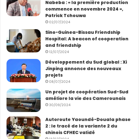
Nabeba : « la première production
commence en novembre 2024 »,
Patrick Tchouwa
02/07/2024
Sino-Guinea-Bissau Friendship
Hospital: A beacon of cooperation
and friendship
12/07/2024
Développement du Sud global : Xi
Jinping annonce des nouveaux
projets
08/07/2024
Un projet de coopération Sud-Sud
améliore la vie des Camerounais
30/09/2024
Autoroute Yaoundé-Douala phase
2 : le tracé de la variante 2 du
chinois CFHEC validé