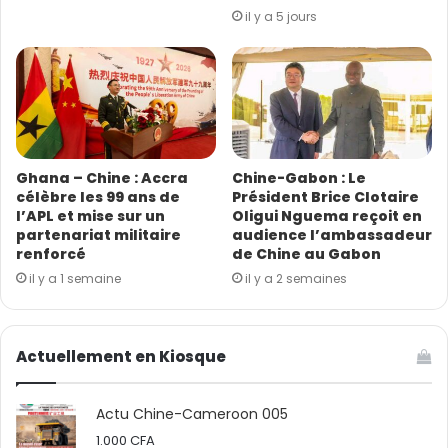
il y a 5 jours
(Source : CGTN Français ; photo : VCG)
Ghana – Chine : Accra
Chine-Gabon : Le
célèbre les 99 ans de
Président Brice Clotaire
l’APL et mise sur un
Oligui Nguema reçoit en
partenariat militaire
audience l’ambassadeur
renforcé
de Chine au Gabon
il y a 1 semaine
il y a 2 semaines
Actuellement en Kiosque
Actu Chine-Cameroon 005
1.000
CFA