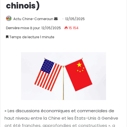
chinois)
Actu Chine-Cameroun
E
12/05/2025
n
Dernière mise à jour: 12/05/2025
15 154
v
Temps de lecture 1 minute
o
y
e
r
u
n
c
o
u
r
r
« Les discussions économiques et commerciales de
i
haut niveau entre la Chine et les États-Unis à Genève
e
ont été franches, approfondies et constructives », a