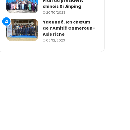
Plan du président
chinois Xi Jinping
20/10/2023
Yaoundé, les chœurs
de l’Amitié Cameroun-
Asie riche
03/12/2023