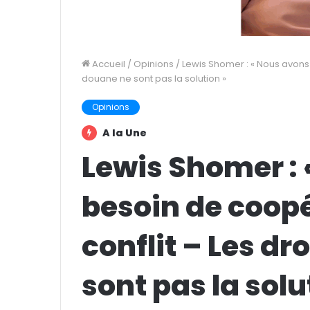
Accueil
/
Opinions
/
Lewis Shomer : « Nous avons 
douane ne sont pas la solution »
Opinions
A la Une
Lewis Shomer :
besoin de coopé
conflit – Les dr
sont pas la solu