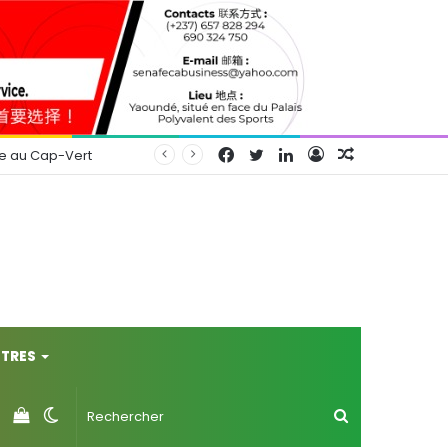
Facebook
Twitter
Linkedin
Connexion
Article
se au Cap-Vert
Aléatoire
TRES
Voir
Switch
Rechercher