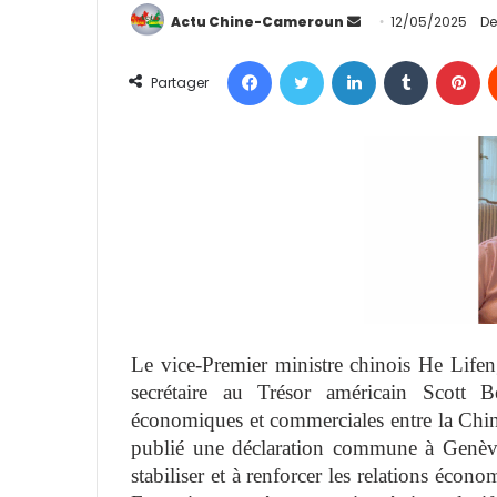
Actu Chine-Cameroun
E
12/05/2025
De
n
Facebook
Twitter
Linkedin
Tumblr
Pinterest
v
Partager
o
y
e
r
u
n
c
o
u
r
Le vice-Premier ministre chinois He Lifeng
r
secrétaire au Trésor américain Scott 
i
économiques et commerciales entre la Chine
e
publié une déclaration commune à Genève
l
stabiliser et à renforcer les relations écon