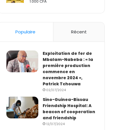
1.000
CFA
Rated
2.50
out
of 5
Populaire
Récent
Exploitation de fer de
Mbalam-Nabeba : « la
première production
commence en
novembre 2024 »,
Patrick Tchouwa
02/07/2024
Sino-Guinea-Bissau
Friendship Hospital: A
beacon of cooperation
and friendship
12/07/2024