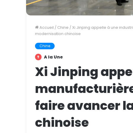
Accueil
/
Chine
/
Xi Jinping appelle à une industr
modernisation chinoise
Chine
A la Une
Xi Jinping appe
manufacturière 
faire avancer l
chinoise