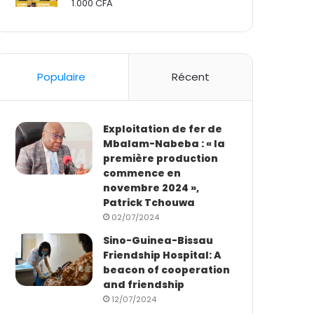
1.000
CFA
Rated
2.50
out
of 5
Populaire
Récent
Exploitation de fer de
Mbalam-Nabeba : « la
première production
commence en
novembre 2024 »,
Patrick Tchouwa
02/07/2024
Sino-Guinea-Bissau
Friendship Hospital: A
beacon of cooperation
and friendship
12/07/2024