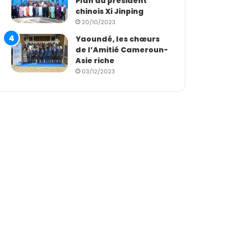
Plan du président
chinois Xi Jinping
20/10/2023
Yaoundé, les chœurs
de l’Amitié Cameroun-
Asie riche
03/12/2023