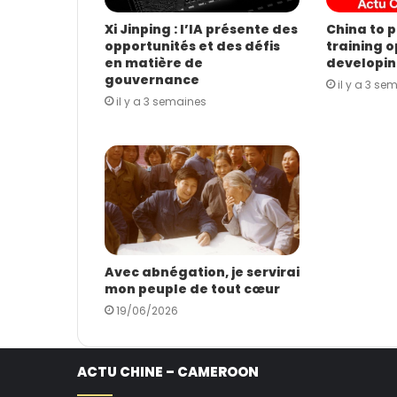
e
E
Xi Jinping : l’IA présente des
China to p
opportunités et des défis
training o
m
en matière de
developin
a
gouvernance
i
il y a 3 se
il y a 3 semaines
l
Avec abnégation, je servirai
mon peuple de tout cœur
19/06/2026
ACTU CHINE – CAMEROON