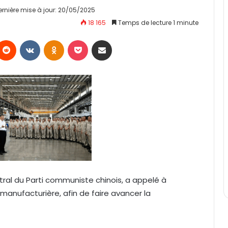
ernière mise à jour: 20/05/2025
18 165
Temps de lecture 1 minute
Reddit
VKontakte
Odnoklassniki
Pocket
Partager par email
tral du Parti communiste chinois, a appelé à
e manufacturière, afin de faire avancer la