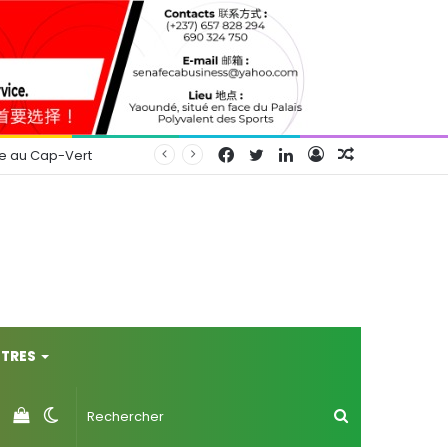
Facebook
Twitter
Linkedin
Connexion
Article
se au Cap-Vert
Aléatoire
TRES
Voir
Switch
Rechercher