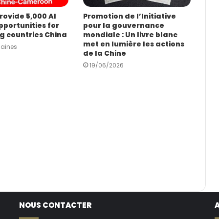
rovide 5,000 AI
Promotion de l’Initiative
pportunities for
pour la gouvernance
g countries China
mondiale : Un livre blanc
met en lumière les actions
maines
de la Chine
19/06/2026
NOUS CONTACTER