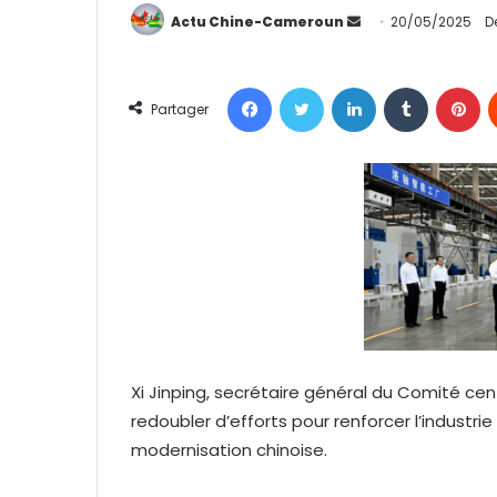
Actu Chine-Cameroun
E
20/05/2025
D
n
v
Facebook
Twitter
Linkedin
Tumblr
Pinterest
o
Partager
y
e
r
u
n
c
o
u
r
r
Xi Jinping, secrétaire général du Comité cen
i
redoubler d’efforts pour renforcer l’industri
e
l
modernisation chinoise.