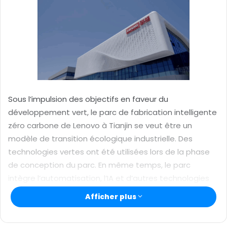
r
u
n
c
o
u
r
r
Sous l’impulsion des objectifs en faveur du
i
développement vert, le parc de fabrication intelligente
e
zéro carbone de Lenovo à Tianjin se veut être un
l
modèle de transition écologique industrielle. Des
technologies vertes ont été utilisées lors de la phase
de conception du parc. En même temps, le parc
intègre l’automatisation, l’IA et d’autres technologies
intelligentes pour réduire les émissions de carbone sur
Afficher plus
l’ensemble du processus de production.