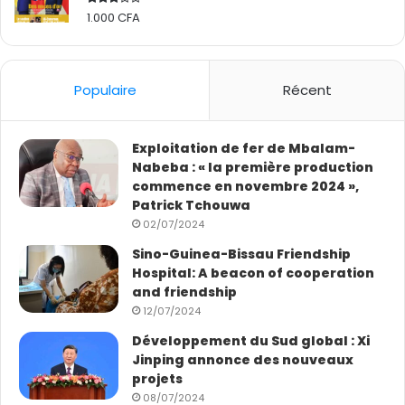
1.000
CFA
Rated
2.50
out
of 5
Populaire
Récent
Dans ce parc industriel Lenovo, l’innovation intelligente
se concrétise à travers un modèle de collaboration
unique. Cette visite nous a montré que l’avenir de
Exploitation de fer de Mbalam-
l’industrie repose sur l’interaction entre la technologie
Nabeba : « la première production
commence en novembre 2024 »,
de pointe et un esprit d’entreprise audacieux.
Patrick Tchouwa
02/07/2024
Sino-Guinea-Bissau Friendship
Hospital: A beacon of cooperation
and friendship
12/07/2024
Développement du Sud global : Xi
Jinping annonce des nouveaux
projets
08/07/2024