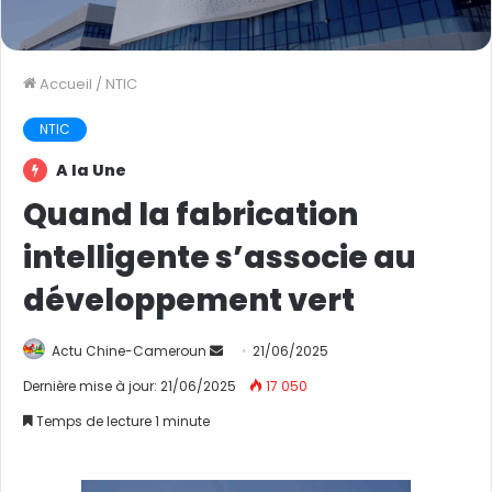
Accueil
/
NTIC
NTIC
A la Une
Quand la fabrication
intelligente s’associe au
développement vert
Actu Chine-Cameroun
E
21/06/2025
n
Dernière mise à jour: 21/06/2025
17 050
v
Temps de lecture 1 minute
o
y
e