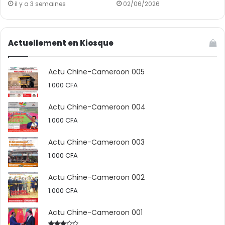
il y a 3 semaines
02/06/2026
de 10,6 milliards de yuans et un chiffre d’affaires de 35
milliards de yuans, avec une production annuelle
dépassant 3 millions d’unités.
Actuellement en Kiosque
Actu Chine-Cameroon 005
1.000
CFA
Actu Chine-Cameroon 004
1.000
CFA
Actu Chine-Cameroon 003
1.000
CFA
Actu Chine-Cameroon 002
1.000
CFA
Actu Chine-Cameroon 001