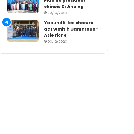
Plan du président
chinois Xi Jinping
20/10/2023
Yaoundé, les chœurs
de l’Amitié Cameroun-
Asie riche
03/12/2023