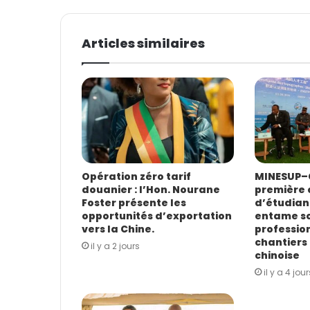
v
o
t
Articles similaires
r
e
a
d
r
e
s
s
e
E
Opération zéro tarif
MINESUP–C
douanier : l’Hon. Nourane
première 
m
Foster présente les
d’étudian
a
opportunités d’exportation
entame s
i
vers la Chine.
profession
l
chantiers 
il y a 2 jours
chinoise
il y a 4 jour