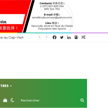
Facebook
Twitter
Linkedin
Connexion
Article
se au Cap-Vert
Aléatoire
TRES
Voir
Switch
Rechercher