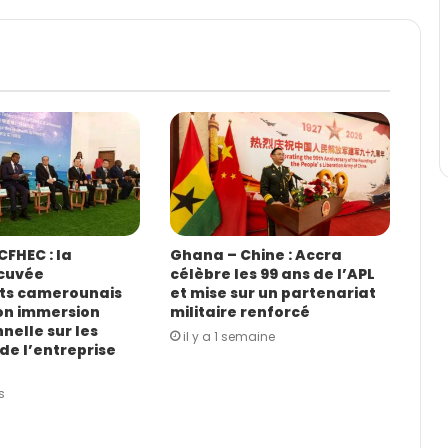
FHEC : la
Ghana – Chine : Accra
cuvée
célèbre les 99 ans de l’APL
ts camerounais
et mise sur un partenariat
on immersion
militaire renforcé
nelle sur les
il y a 1 semaine
de l’entreprise
s