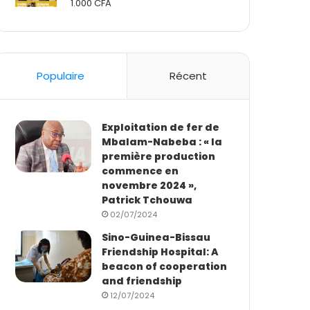
1.000
CFA
Rated
2.50
out
of 5
Populaire
Récent
Exploitation de fer de
Mbalam-Nabeba : « la
première production
commence en
novembre 2024 »,
Patrick Tchouwa
02/07/2024
Sino-Guinea-Bissau
Friendship Hospital: A
beacon of cooperation
and friendship
12/07/2024