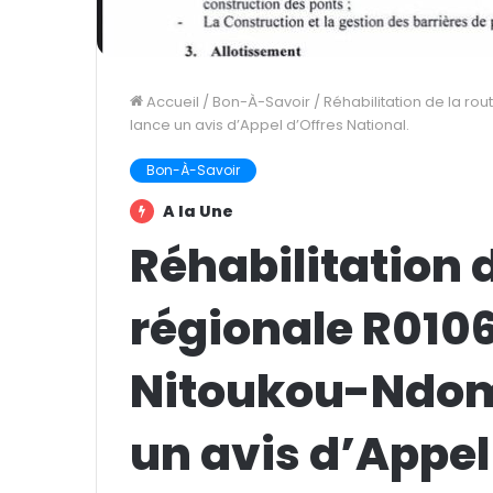
Accueil
/
Bon-À-Savoir
/
Réhabilitation de la ro
lance un avis d’Appel d’Offres National.
Bon-À-Savoir
A la Une
Réhabilitation d
régionale R010
Nitoukou-Ndom:
un avis d’Appel